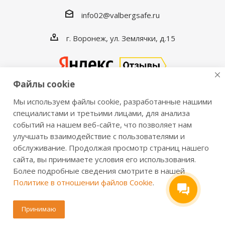
info02@valbergsafe.ru
г. Воронеж, ул. Землячки, д.15
Файлы cookie
Мы используем файлы cookie, разработанные нашими
2016-2026 © VALBERGSAFE.RU — Интернет-магазин
специалистами и третьими лицами, для анализа
событий на нашем веб-сайте, что позволяет нам
сейфов Valberg и металлической мебели Практик.
улучшать взаимодействие с пользователями и
Продажа сейфов для дома и офиса, металлических
обслуживание. Продолжая просмотр страниц нашего
шкафов, стеллажей, металлических дверей.
сайта, вы принимаете условия его использования.
Информация о розничных ценах, технических
Более подробные сведения смотрите в нашей
характеристиках, наличии на складе носит справочный
Политике в отношении файлов Cookie
.
характер и не является публичной офертой,
определяемой положениями из Статьи 437 ч.2 ГК РФ.
Принимаю