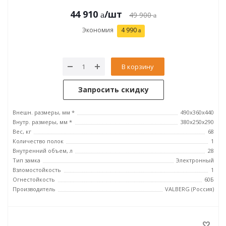
44 910
/шт
49 900
Экономия
4 990
В корзину
Запросить скидку
Внешн. размеры, мм *
490x360x440
Внутр. размеры, мм *
380x250x290
Вес, кг
68
Количество полок
1
Внутренний объем, л
28
Тип замка
Электронный
Взломостойкость
1
Огнестойкость
60Б
Производитель
VALBERG (Россия)