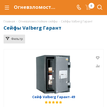
Огневзломостойкий сейф Valberg Гарант купить в Воронеже, сейфы Valberg Гарант с защитой от взлома и от огня по низкой цене c доставкой
0
Главная
-
Огневзломостойкие сейфы
-
Сейфы Valberg Гарант
Сейфы Valberg Гарант
Фильтр
Сейф Valberg Гарант-49