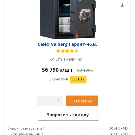
Сейф Valberg Гарант-46.EL
Есть в наличии
56 790
/шт
63 100
Экономия
6 310
В корзину
Запросить скидку
Внешн. размеры, мм *
460x440x440
Внутр. размеры, мм *
350х330х290