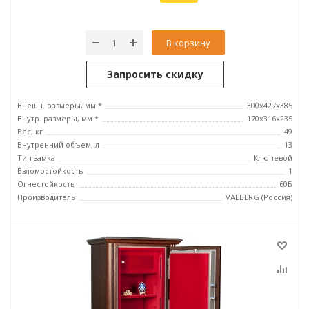
В корзину
Запросить скидку
Внешн. размеры, мм *
300x427x385
Внутр. размеры, мм *
170x316x235
Вес, кг
49
Внутренний объем, л
13
Тип замка
Ключевой
Взломостойкость
1
Огнестойкость
60Б
Производитель
VALBERG (Россия)