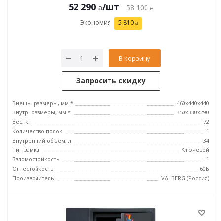
52 290
/шт
58 100
Экономия
5 810
В корзину
Запросить скидку
Внешн. размеры, мм *
460x440x440
Внутр. размеры, мм *
350х330х290
Вес, кг
72
Количество полок
1
Внутренний объем, л
34
Тип замка
Ключевой
Взломостойкость
1
Огнестойкость
60Б
Производитель
VALBERG (Россия)