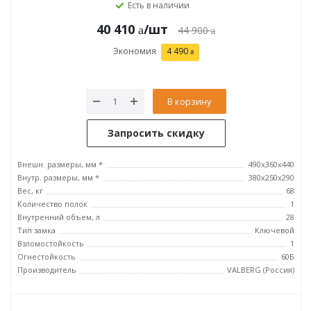
Есть в наличии
40 410
/шт
44 900
Экономия
4 490
В корзину
Запросить скидку
Внешн. размеры, мм *
490x360x440
Внутр. размеры, мм *
380x250x290
Вес, кг
68
Количество полок
1
Внутренний объем, л
28
Тип замка
Ключевой
Взломостойкость
1
Огнестойкость
60Б
Производитель
VALBERG (Россия)