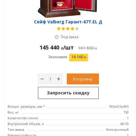
Сейф Valberg Гарант-67T.EL Д
Под заказ
145 440
/шт
161 600
Экономия
16 160
В корзину
Запросить скидку
Внешн. размеры, мм *
795х615х495
Вес, кг
150
Количество полок
1
Внутренний объем, л
40/10
Тип замка
Электронный
Взломостойкость
1