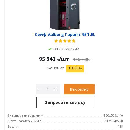
Сейф Valberg Гарант-95T.EL
Есть в наличии
95 940
/шт
106 600
Экономия
10 660
В корзину
Запросить скидку
Внешн. размеры, мм *
950x505x440
Внутр. размеры, мм *
700х394х290
Вес, кг
138