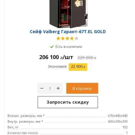
Сейф Valberg Гарант-67T.EL GOLD
Есть в наличии
206 100
/шт
229 000
Экономия
22 900
В корзину
Запросить скидку
Внешн. размеры, мм *
670x440x440
Внутр. размеры, мм *
420х330х290
Вес, кг
102
Количество полок
1