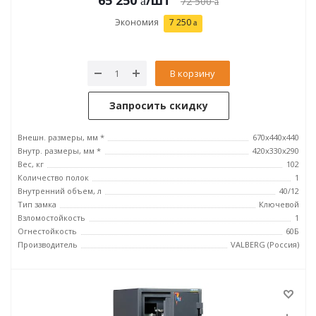
65 250
/шт
72 500
Экономия
7 250
В корзину
Запросить скидку
Внешн. размеры, мм *
670x440x440
Внутр. размеры, мм *
420х330х290
Вес, кг
102
Количество полок
1
Внутренний объем, л
40/12
Тип замка
Ключевой
Взломостойкость
1
Огнестойкость
60Б
Производитель
VALBERG (Россия)