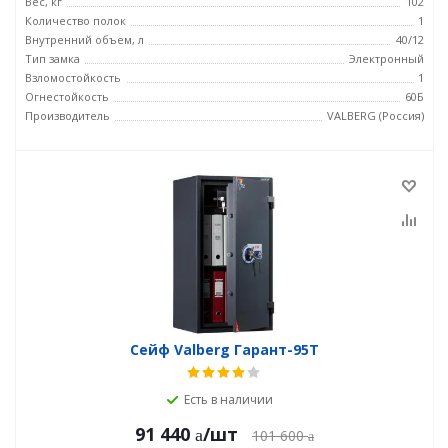
Вес, кг
102
Количество полок
1
Внутренний объем, л
40/12
Тип замка
Электронный
Взломостойкость
1
Огнестойкость
60Б
Производитель
VALBERG (Россия)
Сейф Valberg Гарант-95T
Есть в наличии
91 440
/шт
101 600