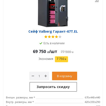
Сейф Valberg Гарант-67T.EL
Есть в наличии
69 750
/шт
77 500
Экономия
7 750
В корзину
Запросить скидку
Внешн. размеры, мм *
670x440x440
Внутр. размеры, мм *
420х330х290