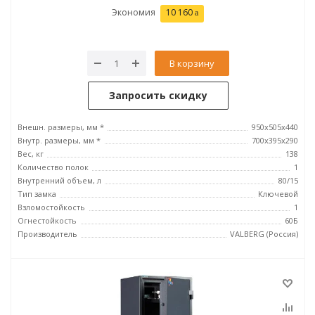
Экономия
10 160
В корзину
Запросить скидку
Внешн. размеры, мм *
950x505x440
Внутр. размеры, мм *
700х395х290
Вес, кг
138
Количество полок
1
Внутренний объем, л
80/15
Тип замка
Ключевой
Взломостойкость
1
Огнестойкость
60Б
Производитель
VALBERG (Россия)