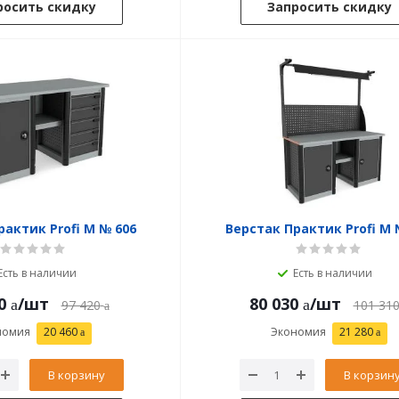
росить скидку
Запросить скидку
рактик Profi M № 606
Верстак Практик Profi M 
Есть в наличии
Есть в наличии
0
/шт
80 030
/шт
97 420
101 31
номия
20 460
Экономия
21 280
В корзину
В корзин