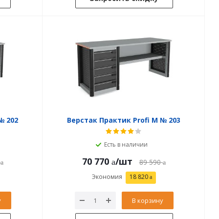
№ 202
Верстак Практик Profi M № 203
Есть в наличии
70 770
/шт
89 590
Экономия
18 820
у
В корзину