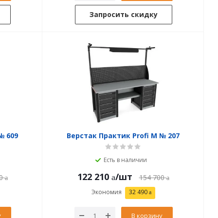
Запросить скидку
№ 609
Верстак Практик Profi M № 207
Есть в наличии
122 210
/шт
0
154 700
Экономия
32 490
у
В корзину