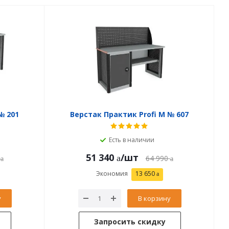
№ 201
Верстак Практик Profi M № 607
Есть в наличии
51 340
/шт
64 990
Экономия
13 650
у
В корзину
Запросить скидку