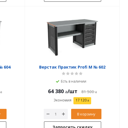
№ 604
Верстак Практик Profi M № 602
Есть в наличии
64 380
/шт
81 500
Экономия
17 120
у
В корзину
Запросить скидку