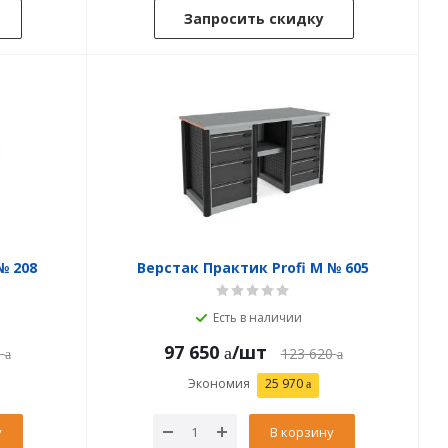
Запросить скидку
№ 208
Верстак Практик Profi M № 605
Есть в наличии
97 650
/шт
0
123 620
Экономия
25 970
у
В корзину