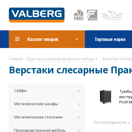
Каталог товаров
Торговые марки
Главная
-
Верстаки и производственная мебель
-
Верстаки слесар
Верстаки слесарные Прак
Сейфы
Тумб
инстр
Profi M
Металлические шкафы
Металлические стеллажи
По популярности
Производственная мебель