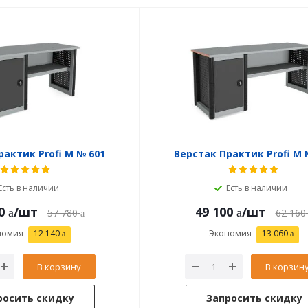
рактик Profi M № 601
Верстак Практик Profi M 
Есть в наличии
Есть в наличии
0
/шт
49 100
/шт
57 780
62 160
номия
12 140
Экономия
13 060
В корзину
В корзин
росить скидку
Запросить скидку