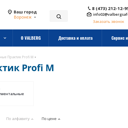
8 (473) 212-12-9
Ваш город
info02@valbergsaf
Воронеж
Заказать звонок
О VALBERG
Доставка и оплата
Сервис и
ные Практик Profi M
тик Profi M
ы
ументальные
По алфавиту
По цене