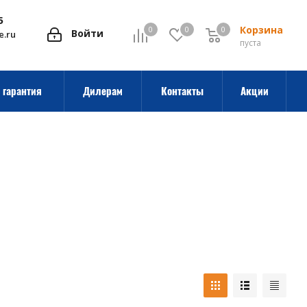
5
Корзина
0
0
0
0
Войти
e.ru
пуста
 гарантия
Дилерам
Контакты
Акции