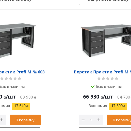
рактик Profi M № 603
Верстак Практик Profi M 
Есть в наличии
Есть в наличии
0
/шт
66 930
/шт
83 980
84 730
номия
17 640
Экономия
17 800
В корзину
В корзин