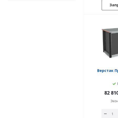
Зап
Верстак П
82 81
Эко