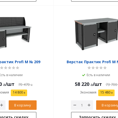
рактик Profi M № 209
Верстак Практик Profi M 
Есть в наличии
Есть в наличии
0
/шт
58 220
/шт
70 470
73 700
номия
14 800
Экономия
15 480
В корзину
В корзин
росить скидку
Запросить скидку