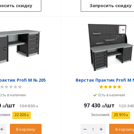
росить скидку
Запросить скидку
рактик Profi M № 205
Верстак Практик Profi M 
Есть в наличии
Есть в наличии
0
/шт
97 430
/шт
104 830
123 34
номия
22 020
Экономия
25 910
В корзину
В корзин