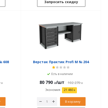
Запросить скидку
№ 608
Верстак Практик Profi M № 204
Есть в наличии
80 790
/шт
0
102 270
Экономия
21 480
у
В корзину