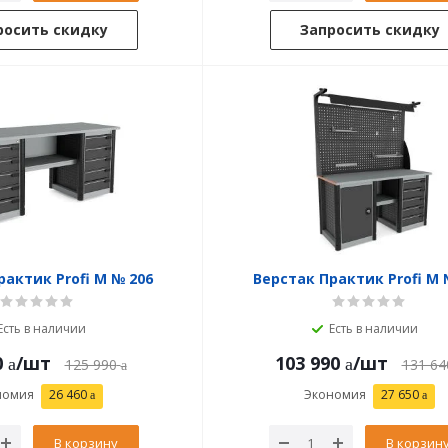
росить скидку
Запросить скидку
рактик Profi M № 206
Верстак Практик Profi M 
Есть в наличии
Есть в наличии
0
/шт
103 990
/шт
125 990
131 64
номия
26 460
Экономия
27 650
В корзину
В корзин