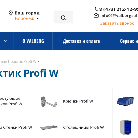
8 (473) 212-12-9
Ваш город
info02@valbergsaf
Воронеж
Заказать звонок
О VALBERG
Доставка и оплата
Сервис и
ные Практик Profi W
тик Profi W
ектующие
Крючки Profi W
ков Profi W
и Стенки Profi W
Столешницы Profi W