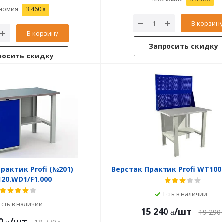
номия
3 460
В корзин
В корзину
Запросить скидку
росить скидку
рактик Profi (№201)
Верстак Практик Profi WT100.
20.WD1/F1.000
Есть в наличии
Есть в наличии
15 240
/шт
19 290
0
/шт
18 770