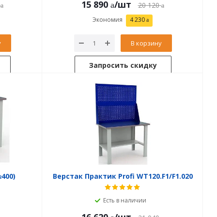
15 890
/шт
20 120
Экономия
4 230
у
В корзину
Запросить скидку
№400)
Верстак Практик Profi WT120.F1/F1.020
Есть в наличии