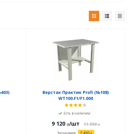
№403)
Верстак Практик Profi (№108)
WT100.F1/F1.000
Есть в наличии
9 120
/шт
11 550
Экономия
2 430