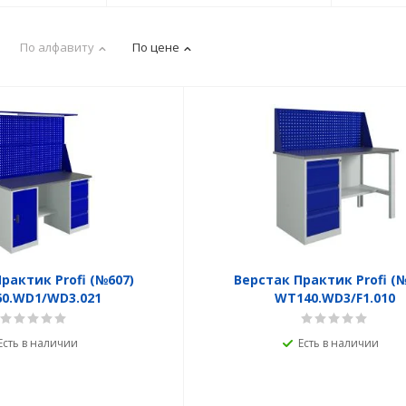
По алфавиту
По цене
рактик Profi (№607)
Верстак Практик Profi (
0.WD1/WD3.021
WT140.WD3/F1.010
Есть в наличии
Есть в наличии