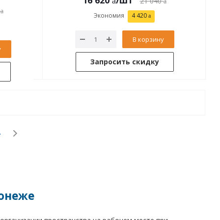
16 620
/шт
21 040
Экономия
4 420
В корзину
у
Запросить скидку
ронеже