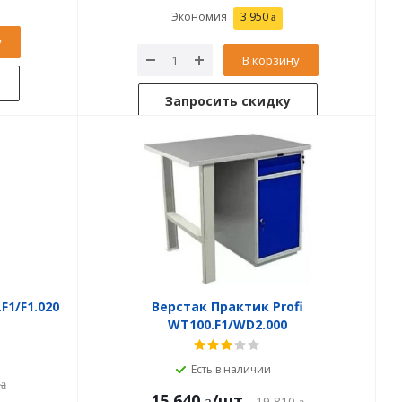
Экономия
3 950
у
В корзину
Запросить скидку
F1/F1.020
Верстак Практик Profi
WT100.F1/WD2.000
Есть в наличии
15 640
/шт
19 810