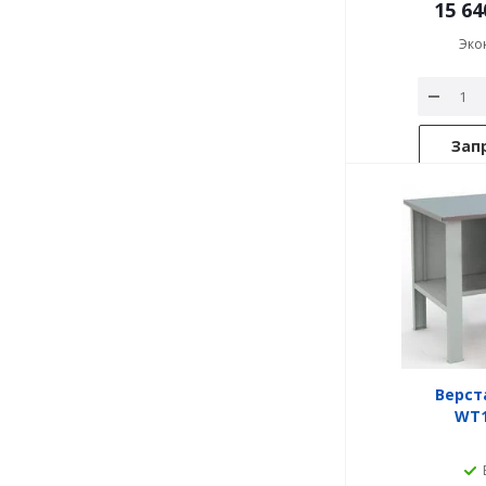
15 64
Эко
Зап
Верст
WT1