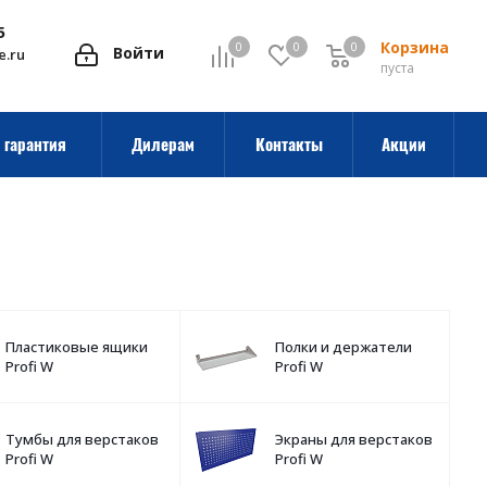
5
Корзина
0
0
0
0
Войти
e.ru
пуста
 гарантия
Дилерам
Контакты
Акции
Пластиковые ящики
Полки и держатели
Profi W
Profi W
Тумбы для верстаков
Экраны для верстаков
Profi W
Profi W