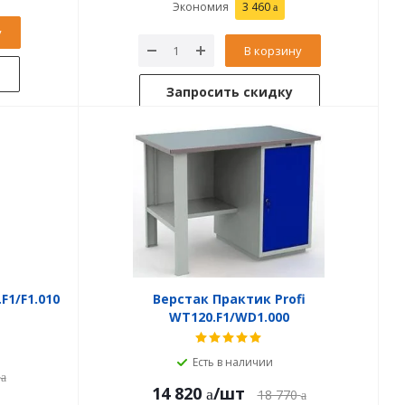
Экономия
3 460
у
В корзину
Запросить скидку
F1/F1.010
Верстак Практик Profi
WT120.F1/WD1.000
Есть в наличии
14 820
/шт
18 770