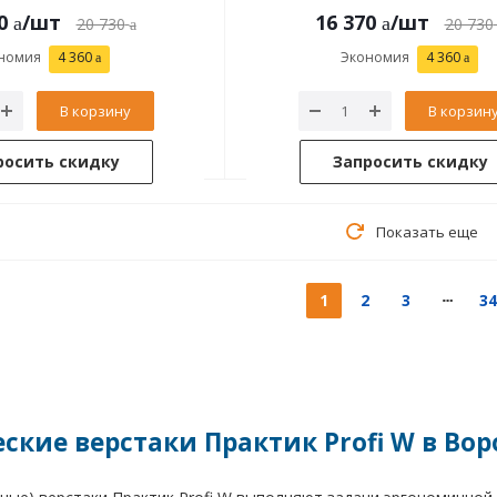
0
/шт
16 370
/шт
20 730
20 730
номия
4 360
Экономия
4 360
В корзину
В корзин
росить скидку
Запросить скидку
Показать еще
1
2
3
34
ские верстаки Практик Profi W в Во