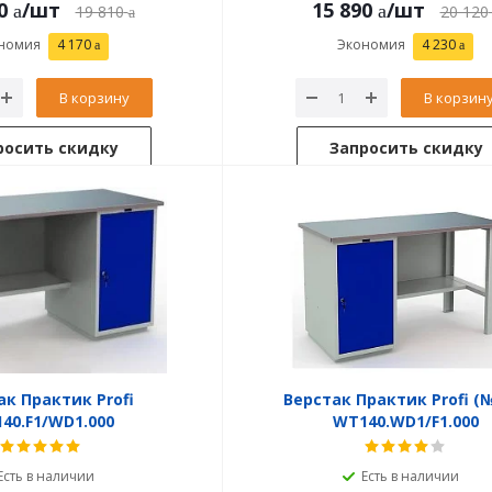
0
/шт
15 890
/шт
19 810
20 120
номия
4 170
Экономия
4 230
В корзину
В корзин
росить скидку
Запросить скидку
ак Практик Profi
Верстак Практик Profi (
40.F1/WD1.000
WT140.WD1/F1.000
Есть в наличии
Есть в наличии