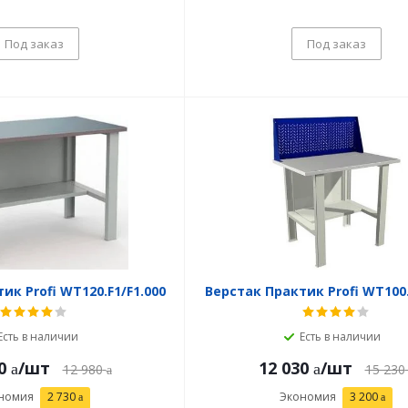
Под заказ
Под заказ
ик Profi WT120.F1/F1.000
Верстак Практик Profi WT100.
Есть в наличии
Есть в наличии
0
/шт
12 030
/шт
12 980
15 230
номия
2 730
Экономия
3 200