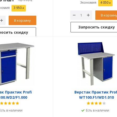
Экономия
4 050
номия
3 950
В корзин
В корзину
Запросить скидку
росить скидку
ак Практик Profi
Верстак Практик Prof
00.WD2/F1.000
WT100.F1/WD1.010
Есть в наличии
Есть в наличии