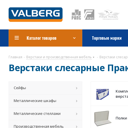
Каталог товаров
Торговые марки
Главная
-
Верстаки и производственная мебель
-
Верстаки слесар
Верстаки слесарные Прак
Сейфы
Компл
верста
Металлические шкафы
Металлические стеллажи
Полки 
Производственная мебель