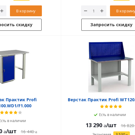
В корзину
В корзин
росить скидку
Запросить скидку
ак Практик Profi
Верстак Практик Profi WT120.
00.WD1/F1.000
Есть в наличии
Есть в наличии
13 290
/шт
16 820
0
/шт
16 440
Экономия
3 530