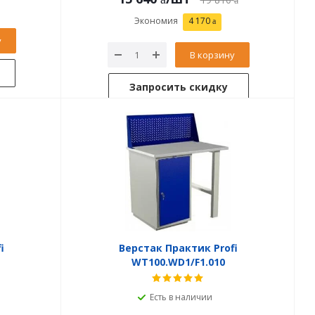
Экономия
4 170
у
В корзину
Запросить скидку
i
Верстак Практик Profi
WT100.WD1/F1.010
Есть в наличии