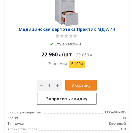
Медицинская картотека Практик МД A 44
Есть в наличии
22 960
/шт
29 060
Экономия
6 100
В корзину
Запросить скидку
Внешн. размеры, мм
1305x408x485
Вес, кг
38
Тип замка
Ключевой
Количество папок
168