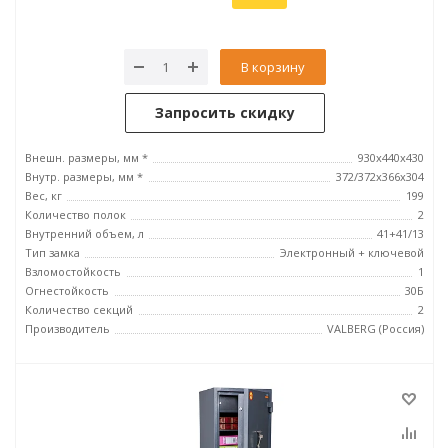
В корзину
Запросить скидку
Внешн. размеры, мм *
930x440x430
Внутр. размеры, мм *
372/372x366x304
Вес, кг
199
Количество полок
2
Внутренний объем, л
41+41/13
Тип замка
Электронный + ключевой
Взломостойкость
1
Огнестойкость
30Б
Количество секций
2
Производитель
VALBERG (Россия)