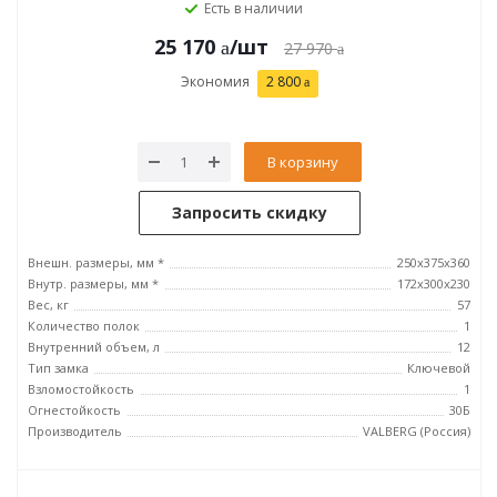
Есть в наличии
25 170
/шт
27 970
Экономия
2 800
В корзину
Запросить скидку
Внешн. размеры, мм *
250x375x360
Внутр. размеры, мм *
172x300x230
Вес, кг
57
Количество полок
1
Внутренний объем, л
12
Тип замка
Ключевой
Взломостойкость
1
Огнестойкость
30Б
Производитель
VALBERG (Россия)