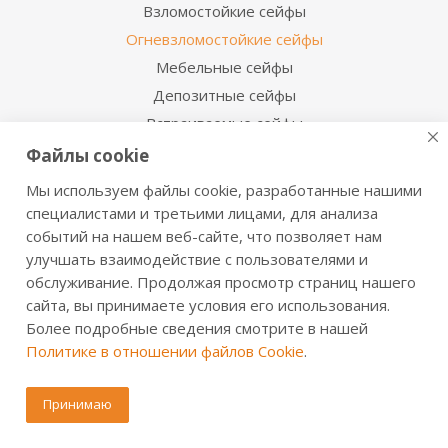
Взломостойкие сейфы
Огневзломостойкие сейфы
Мебельные сейфы
Депозитные сейфы
Встраиваемые сейфы
Сейфы с отделкой деревом
Файлы cookie
Металлические шкафы
Мы используем файлы cookie, разработанные нашими
Производственная мебель
специалистами и третьими лицами, для анализа
Металлические двери
событий на нашем веб-сайте, что позволяет нам
улучшать взаимодействие с пользователями и
обслуживание. Продолжая просмотр страниц нашего
Информация для покупателя
сайта, вы принимаете условия его использования.
Сервисная служба
Более подробные сведения смотрите в нашей
Сертификаты и инструкции
Политике в отношении файлов Cookie
.
Доставка и оплата
Обмен и возврат
Принимаю
Дилерам