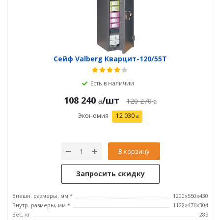
Сейф Valberg Кварцит-120/55T
Есть в наличии
108 240
/шт
120 270
Экономия
12 030
В корзину
Запросить скидку
Внешн. размеры, мм *
1200x550x430
Внутр. размеры, мм *
1122x476x304
Вес, кг
285