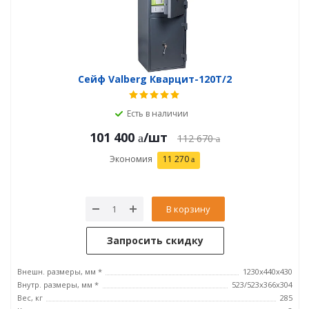
Сейф Valberg Кварцит-120Т/2
Есть в наличии
101 400
/шт
112 670
Экономия
11 270
В корзину
Запросить скидку
Внешн. размеры, мм *
1230х440х430
Внутр. размеры, мм *
523/523x366x304
Вес, кг
285