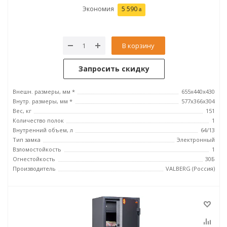
Экономия
5 590
В корзину
Запросить скидку
Внешн. размеры, мм *
655x440x430
Внутр. размеры, мм *
577x366x304
Вес, кг
151
Количество полок
1
Внутренний объем, л
64/13
Тип замка
Электронный
Взломостойкость
1
Огнестойкость
30Б
Производитель
VALBERG (Россия)