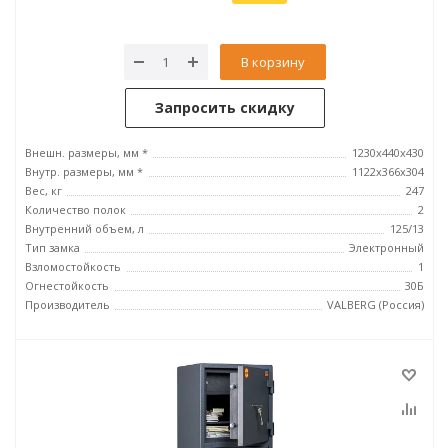
В корзину
Запросить скидку
Внешн. размеры, мм *
1230x440x430
Внутр. размеры, мм *
1122х366х304
Вес, кг
247
Количество полок
2
Внутренний объем, л
125/13
Тип замка
Электронный
Взломостойкость
1
Огнестойкость
30Б
Производитель
VALBERG (Россия)