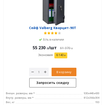
Сейф Valberg Кварцит-90Т
Есть в наличии
55 230
/шт
61 370
Экономия
6 140
В корзину
Запросить скидку
Внешн. размеры, мм *
930х440х430
Внутр. размеры, мм *
812х366х304
Вес, кг
193