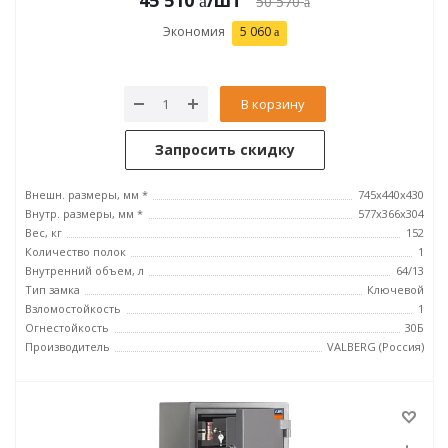
45 510
/шт
50 570
Экономия
5 060
В корзину
Запросить скидку
Внешн. размеры, мм *
745х440х430
Внутр. размеры, мм *
577х366х304
Вес, кг
152
Количество полок
1
Внутренний объем, л
64/13
Тип замка
Ключевой
Взломостойкость
1
Огнестойкость
30Б
Производитель
VALBERG (Россия)