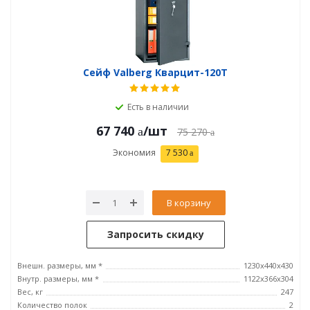
Сейф Valberg Кварцит-120Т
Есть в наличии
67 740
/шт
75 270
Экономия
7 530
В корзину
Запросить скидку
Внешн. размеры, мм *
1230х440х430
Внутр. размеры, мм *
1122х366х304
Вес, кг
247
Количество полок
2