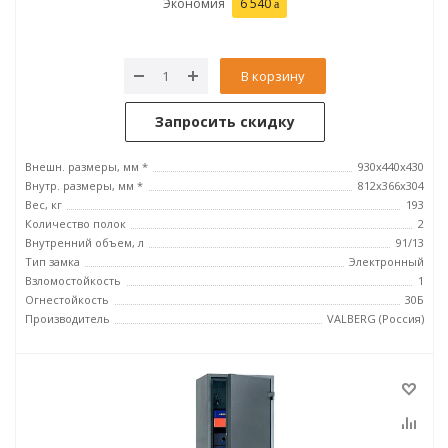
Экономия
6 540
В корзину
Запросить скидку
Внешн. размеры, мм *
930x440x430
Внутр. размеры, мм *
812x366x304
Вес, кг
193
Количество полок
2
Внутренний объем, л
91/13
Тип замка
Электронный
Взломостойкость
1
Огнестойкость
30Б
Производитель
VALBERG (Россия)