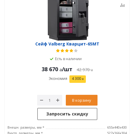
Сейф Valberg Кварцит-65MТ
Есть в наличии
38 670
/шт
42 970
Экономия
4 300
В корзину
Запросить скидку
Внешн. размеры, мм *
655х440х430
Внутр. размеры, мм *
527х366х304