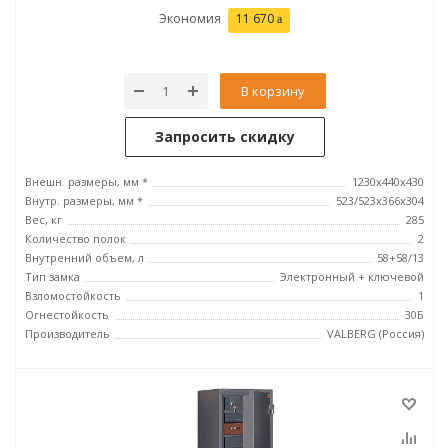
Экономия
11 670
В корзину
Запросить скидку
Внешн. размеры, мм *
1230x440x430
Внутр. размеры, мм *
523/523x366x304
Вес, кг
285
Количество полок
2
Внутренний объем, л
58+58/13
Тип замка
Электронный + ключевой
Взломостойкость
1
Огнестойкость
30Б
Производитель
VALBERG (Россия)