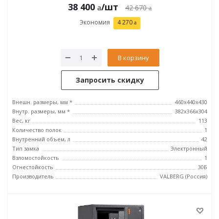
38 400
/шт
42 670
Экономия
4 270
В корзину
Запросить скидку
Внешн. размеры, мм *
460x440x430
Внутр. размеры, мм *
382x366x304
Вес, кг
113
Количество полок
1
Внутренний объем, л
42
Тип замка
Электронный
Взломостойкость
1
Огнестойкость
30Б
Производитель
VALBERG (Россия)