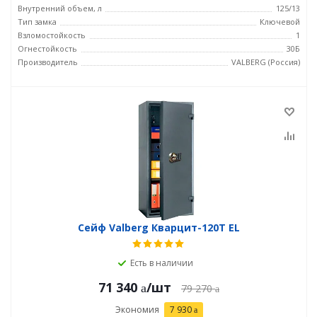
Внутренний объем, л
125/13
Тип замка
Ключевой
Взломостойкость
1
Огнестойкость
30Б
Производитель
VALBERG (Россия)
Сейф Valberg Кварцит-120Т EL
Есть в наличии
71 340
/шт
79 270
Экономия
7 930