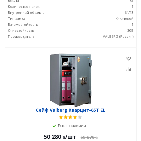
Вес, кг
151
Количество полок
1
Внутренний объем, л
64/13
Тип замка
Ключевой
Взломостойкость
1
Огнестойкость
30Б
Производитель
VALBERG (Россия)
Сейф Valberg Кварцит-65Т EL
Есть в наличии
50 280
/шт
55 870