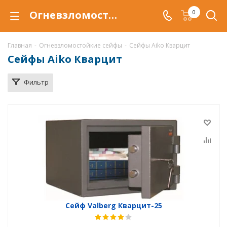
Огневзломостойкий сейф Aiko Кварцит купить в Воронеже, сейфы Aiko Кварцит с защитой от взлома и от огня по низкой цене c доставкой
0
Главная
-
Огневзломостойкие сейфы
-
Сейфы Aiko Кварцит
Сейфы Aiko Кварцит
Фильтр
Сейф Valberg Кварцит-25