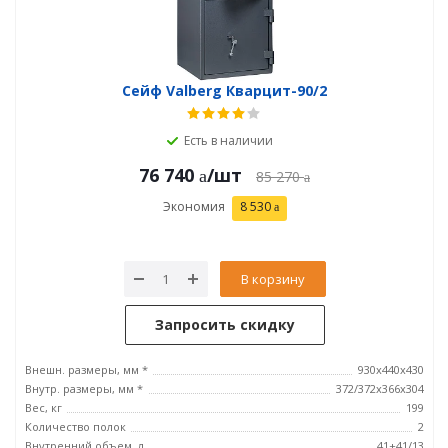
Сейф Valberg Кварцит-90/2
Есть в наличии
76 740
/шт
85 270
Экономия
8 530
В корзину
Запросить скидку
Внешн. размеры, мм *
930х440х430
Внутр. размеры, мм *
372/372х366х304
Вес, кг
199
Количество полок
2
Внутренний объем, л
41+41/13