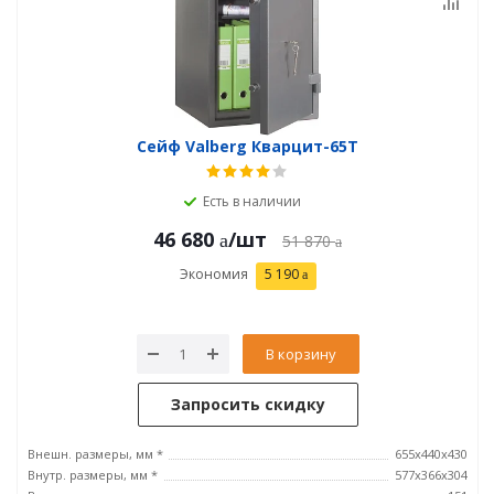
Сейф Valberg Кварцит-65Т
Есть в наличии
46 680
/шт
51 870
Экономия
5 190
В корзину
Запросить скидку
Внешн. размеры, мм *
655х440х430
Внутр. размеры, мм *
577х366х304