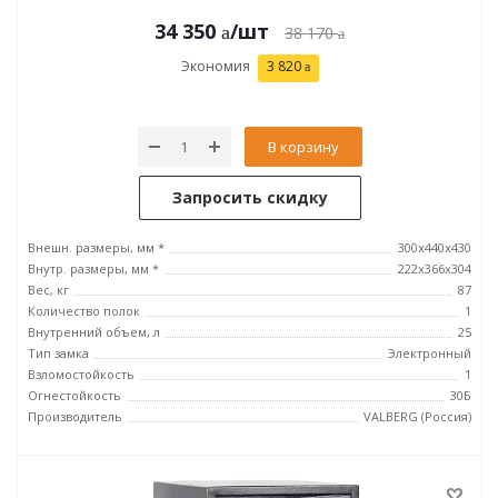
34 350
/шт
38 170
Экономия
3 820
В корзину
Запросить скидку
Внешн. размеры, мм *
300x440x430
Внутр. размеры, мм *
222x366x304
Вес, кг
87
Количество полок
1
Внутренний объем, л
25
Тип замка
Электронный
Взломостойкость
1
Огнестойкость
30Б
Производитель
VALBERG (Россия)