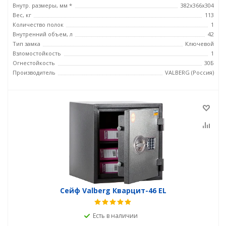
Внутр. размеры, мм *
382х366х304
Вес, кг
113
Количество полок
1
Внутренний объем, л
42
Тип замка
Ключевой
Взломостойкость
1
Огнестойкость
30Б
Производитель
VALBERG (Россия)
Сейф Valberg Кварцит-46 EL
Есть в наличии