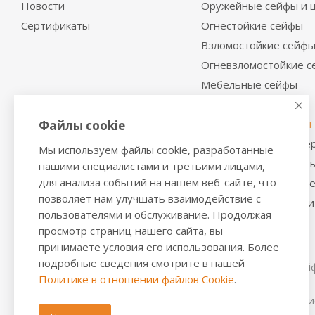
Новости
Оружейные сейфы и 
Сертификаты
Огнестойкие сейфы
Взломостойкие сейф
Огневзломостойкие 
Мебельные сейфы
Депозитные сейфы
Встраиваемые сейфы
Файлы cookie
Сейфы с отделкой де
Мы используем файлы cookie, разработанные
Металлические шкаф
нашими специалистами и третьими лицами,
для анализа событий на нашем веб-сайте, что
Производственная м
позволяет нам улучшать взаимодействие с
Металлические двери
пользователями и обслуживание. Продолжая
просмотр страниц нашего сайта, вы
принимаете условия его использования. Более
подробные сведения смотрите в нашей
2016-2026 © VALBERGSAFE.RU — Интернет-магазин сейфо
Политике в отношении файлов Cookie
.
стеллажей, металлических дверей.
Информация о розничных ценах, технических характерис