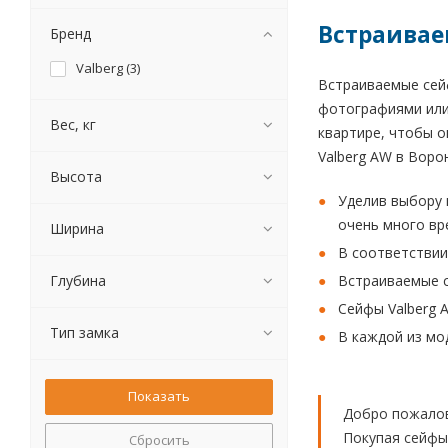
Встраивае
Бренд
Valberg (
3
)
Встраиваемые сейф
фотографиями или 
Вес, кг
квартире, чтобы о
Valberg AW в Ворон
Высота
Уделив выбору 
очень много вр
Ширина
В соответствии
Глубина
Встраиваемые 
Сейфы Valberg 
Тип замка
В каждой из мо
Добро пожалов
Покупая сейфы
Сбросить