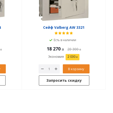
4
Сейф Valberg AW 3321
Есть в наличии
18 270
20 300
Экономия
2 030
у
В корзину
Запросить скидку