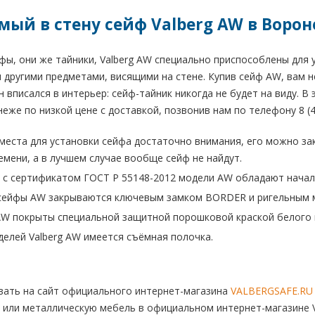
мый в стену сейф Valberg AW в Воро
ы, они же тайники, Valberg AW специально приспособлены для у
другими предметами, висящими на стене. Купив сейф AW, вам не
н вписался в интерьер: сейф-тайник никогда не будет на виду. 
еже по низкой цене с доставкой, позвонив нам по телефону 8 (47
места для установки сейфа достаточно внимания, его можно за
емени, а в лучшем случае вообще сейф не найдут.
 с сертификатом ГОСТ Р 55148-2012 модели AW обладают началь
сейфы AW закрываются ключевым замком BORDER и ригельным 
AW покрыты специальной защитной порошковой краской белого 
делей Valberg AW имеется съёмная полочка.
ать на сайт официального интернет-магазина
VALBERGSAFE.RU
 или металлическую мебель в официальном интернет-магазине V