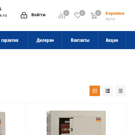
5
Корзина
0
0
0
0
Войти
e.ru
пуста
 гарантия
Дилерам
Контакты
Акции