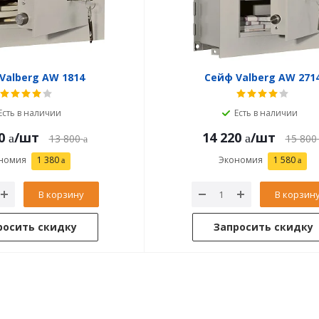
Valberg AW 1814
Сейф Valberg AW 271
Есть в наличии
Есть в наличии
0
/шт
14 220
/шт
13 800
15 800
номия
1 380
Экономия
1 580
В корзину
В корзин
росить скидку
Запросить скидку