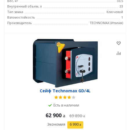
Вес, кг
33,5
Внутренний объем, л
33
Тип замка
Ключевой
Взломостойкость
1
Производитель
TECHNOMAX (Италия)
Сейф Technomax GD/4L
Есть в наличии
62 900
69 890
Экономия
6 990