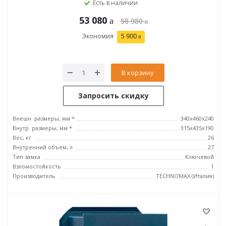
Есть в наличии
53 080
58 980
Экономия
5 900
В корзину
Запросить скидку
Внешн. размеры, мм *
340x460x240
Внутр. размеры, мм *
315х435х190
Вес, кг
26
Внутренний объем, л
27
Тип замка
Ключевой
Взломостойкость
1
Производитель
TECHNOMAX (Италия)