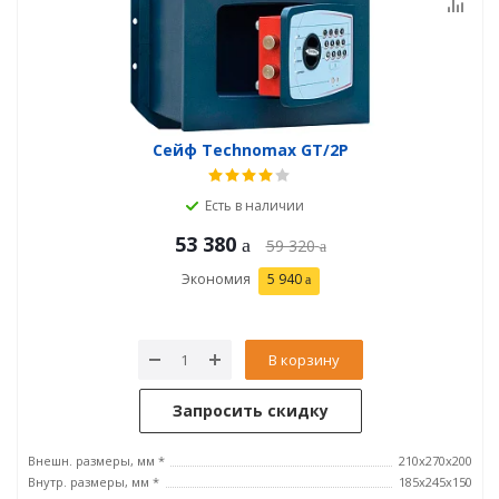
Сейф Technomax GT/2P
Есть в наличии
53 380
59 320
Экономия
5 940
В корзину
Запросить скидку
Внешн. размеры, мм *
210x270x200
Внутр. размеры, мм *
185х245х150