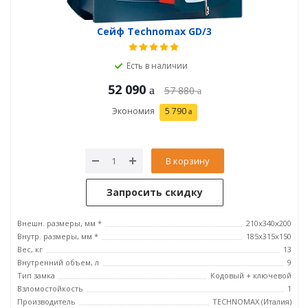
Сейф Technomax GD/3
Есть в наличии
52 090
57 880
Экономия
5 790
В корзину
Запросить скидку
Внешн. размеры, мм *
210x340x200
Внутр. размеры, мм *
185х315х150
Вес, кг
13
Внутренний объем, л
9
Тип замка
Кодовый + ключевой
Взломостойкость
1
Производитель
TECHNOMAX (Италия)