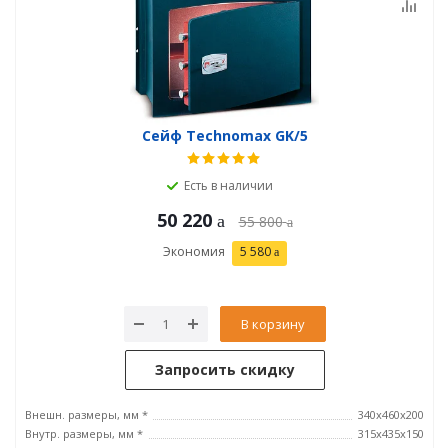
Сейф Technomax GK/5
Есть в наличии
50 220
55 800
Экономия
5 580
В корзину
Запросить скидку
Внешн. размеры, мм *
340x460x200
Внутр. размеры, мм *
315х435х150