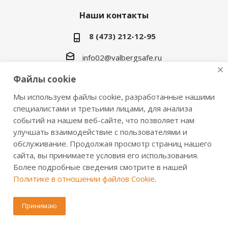
Наши контакты
8 (473) 212-12-95
info02@valbergsafe.ru
Файлы cookie
г. Воронеж, ул. Землячки, д.15
Мы используем файлы cookie, разработанные нашими
специалистами и третьими лицами, для анализа
событий на нашем веб-сайте, что позволяет нам
улучшать взаимодействие с пользователями и
обслуживание. Продолжая просмотр страниц нашего
сайта, вы принимаете условия его использования.
2016-2026 © VALBERGSAFE.RU — Интернет-магазин
Более подробные сведения смотрите в нашей
сейфов Valberg и металлической мебели Практик.
Политике в отношении файлов Cookie
.
Продажа сейфов для дома и офиса, металлических
шкафов, стеллажей, металлических дверей.
Информация о розничных ценах, технических
Принимаю
характеристиках, наличии на складе носит справочный