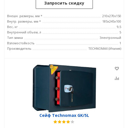
Запросить скидку
Внешн. размеры, мм *
210x270x150
Внутр. размеры, мм *
185х245х100
Вес, кг
9,5
Внутренний объем, л
5
Тип замка
Электронный
Взломостойкость
1
Производитель
TECHNOMAX (Италия)
Сейф Technomax GK/5L