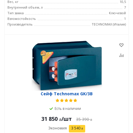
Вес, кг
10,5
Внутренний объем, л
7
Тип замка
Ключевой
Взломостойкость
1
Производитель
TECHNOMAX (Италия)
Сейф Technomax GK/3В
Есть в наличии
31 850
/шт
35 390
Экономия
3 540