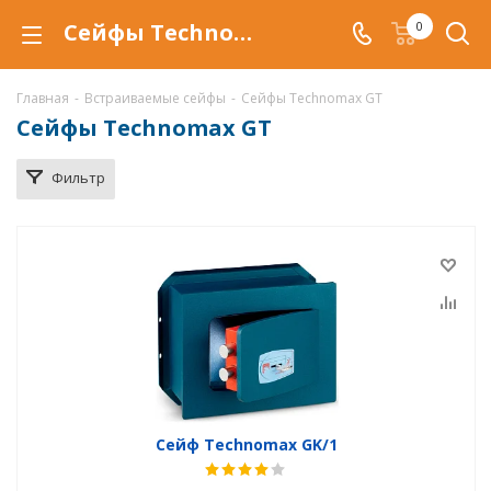
Сейфы Technomax GT купить в Воронеже, встраиваемый сейф тайник Technomax GT по низкой цене с доставкой
0
Главная
-
Встраиваемые сейфы
-
Сейфы Technomax GT
Сейфы Technomax GT
Фильтр
Сейф Technomax GK/1