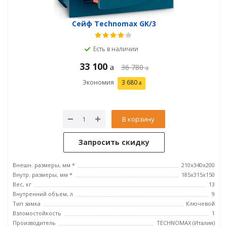
Сейф Technomax GK/3
Есть в наличии
33 100
36 780
Экономия
3 680
В корзину
Запросить скидку
Внешн. размеры, мм *
210x340x200
Внутр. размеры, мм *
185х315х150
Вес, кг
13
Внутренний объем, л
9
Тип замка
Ключевой
Взломостойкость
1
Производитель
TECHNOMAX (Италия)