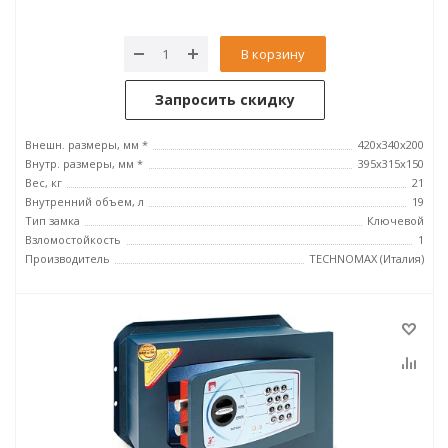
В корзину
Запросить скидку
Внешн. размеры, мм *
420x340x200
Внутр. размеры, мм *
395х315х150
Вес, кг
21
Внутренний объем, л
19
Тип замка
Ключевой
Взломостойкость
1
Производитель
TECHNOMAX (Италия)