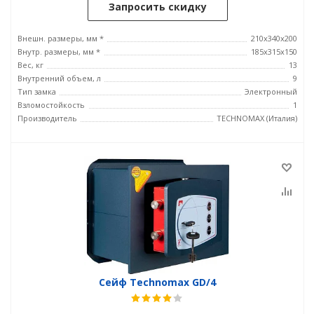
Запросить скидку
Внешн. размеры, мм *
210x340x200
Внутр. размеры, мм *
185х315х150
Вес, кг
13
Внутренний объем, л
9
Тип замка
Электронный
Взломостойкость
1
Производитель
TECHNOMAX (Италия)
Сейф Technomax GD/4