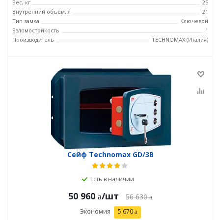
Вес, кг
25
Внутренний объем, л
21
Тип замка
Ключевой
Взломостойкость
1
Производитель
TECHNOMAX (Италия)
Сейф Technomax GD/3В
Есть в наличии
50 960
/шт
56 630
Экономия
5 670