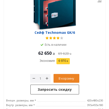
Сейф Technomax GK/6
Есть в наличии
62 650
69 620
Экономия
6 970
В корзину
Запросить скидку
Внешн. размеры, мм *
420x480x230
Внутр. размеры, мм *
395х455х180