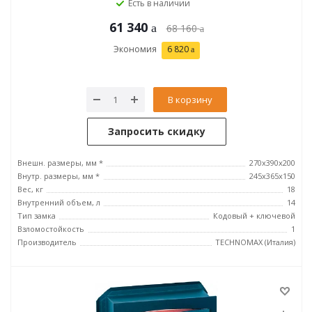
Есть в наличии
61 340
68 160
Экономия
6 820
В корзину
Запросить скидку
Внешн. размеры, мм *
270x390x200
Внутр. размеры, мм *
245х365х150
Вес, кг
18
Внутренний объем, л
14
Тип замка
Кодовый + ключевой
Взломостойкость
1
Производитель
TECHNOMAX (Италия)