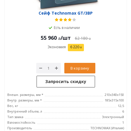
Сейф Technomax GT/3ВP
Есть в наличии
55 960
/шт
62 180
Экономия
6 220
В корзину
Запросить скидку
Внешн. размеры, мм *
210x340x150
Внутр. размеры, мм *
185х315х100
Вес, кг
12,5
Внутренний объем, л
6
Тип замка
Электронный
Взломостойкость
1
Производитель
TECHNOMAX (Италия)