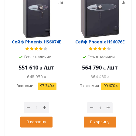
Сейф Phoenix HS6074E
Сейф Phoenix HS6076E
Есть в наличии
Есть в наличии
551 610
/шт
564 790
/шт
648 950
664 460
Экономия
97 340
Экономия
99 670
В корзину
В корзину