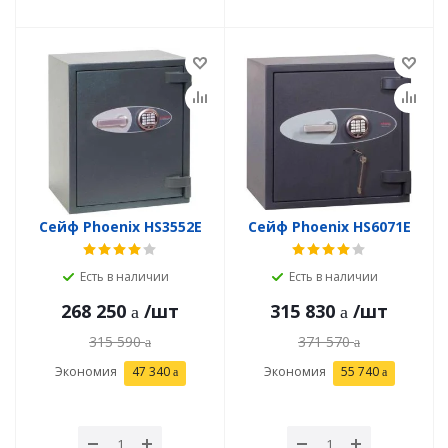
Сейф Phoenix HS3552E
Сейф Phoenix HS6071E
Есть в наличии
Есть в наличии
268 250
/шт
315 830
/шт
315 590
371 570
Экономия
47 340
Экономия
55 740