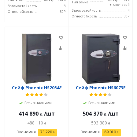
Тип замка
+ ключевой
Взломостойкость
3
Взломостойкость
4
Огнестойкость
30P
Огнестойкость
30P
Сейф Phoenix HS2054E
Сейф Phoenix HS6073E
Есть в наличии
Есть в наличии
414 890
/шт
504 370
/шт
488 110
593 380
Экономия
73 220
Экономия
89 010