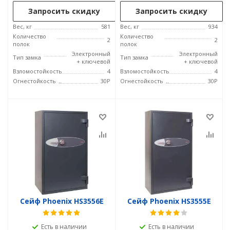
Запросить скидку
Запросить скидку
Вес, кг
581
Вес, кг
934
Количество
Количество
2
2
полок
полок
Электронный
Электронный
Тип замка
Тип замка
+ ключевой
+ ключевой
Взломостойкость
4
Взломостойкость
4
Огнестойкость
30P
Огнестойкость
30P
Сейф Phoenix HS3556E
Сейф Phoenix HS3555E
Есть в наличии
Есть в наличии