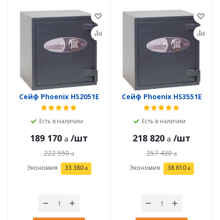
Сейф Phoenix HS2051E
Сейф Phoenix HS3551E
Есть в наличии
Есть в наличии
189 170
/шт
218 820
/шт
222 550
257 430
Экономия
33 380
Экономия
38 610