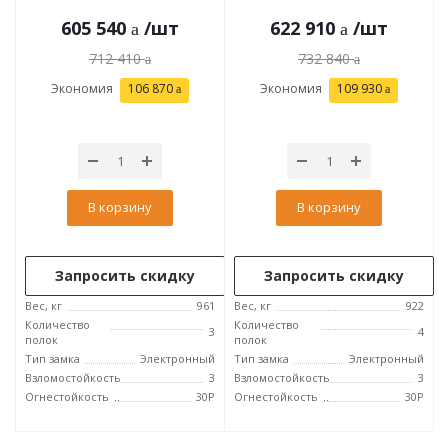
605 540
/шт
622 910
/шт
712 410
732 840
Экономия
106 870
Экономия
109 930
В корзину
В корзину
Запросить скидку
Запросить скидку
Вес, кг
961
Вес, кг
922
Количество
Количество
3
4
полок
полок
Тип замка
Электронный
Тип замка
Электронный
Взломостойкость
3
Взломостойкость
3
Огнестойкость
30P
Огнестойкость
30P