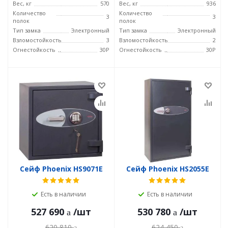
Вес, кг
570
Вес, кг
936
Количество
Количество
3
3
полок
полок
Тип замка
Электронный
Тип замка
Электронный
Взломостойкость
3
Взломостойкость
2
Огнестойкость
30P
Огнестойкость
30P
Сейф Phoenix HS9071E
Сейф Phoenix HS2055E
Есть в наличии
Есть в наличии
527 690
/шт
530 780
/шт
620 810
624 450