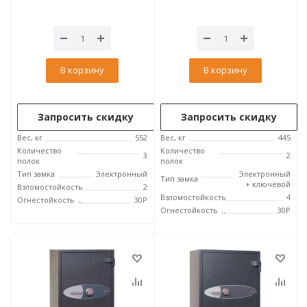
В корзину
В корзину
Запросить скидку
Запросить скидку
Вес, кг
552
Вес, кг
445
Количество
Количество
3
2
полок
полок
Тип замка
Электронный
Электронный
Тип замка
+ ключевой
Взломостойкость
2
Взломостойкость
4
Огнестойкость
30P
Огнестойкость
30P