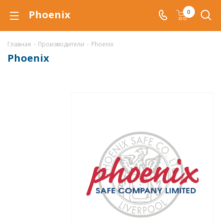
Phoenix
0
Главная
-
Производители
-
Phoenix
Phoenix