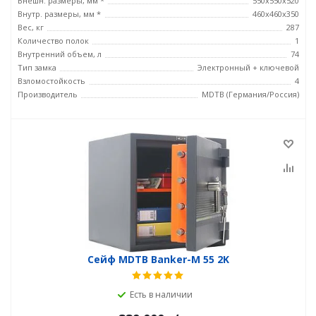
Внешн. размеры, мм *
550x550x520
Внутр. размеры, мм *
460x460x350
Вес, кг
287
Количество полок
1
Внутренний объем, л
74
Тип замка
Электронный + ключевой
Взломостойкость
4
Производитель
MDTB (Германия/Россия)
Сейф MDTB Banker-M 55 2K
Есть в наличии