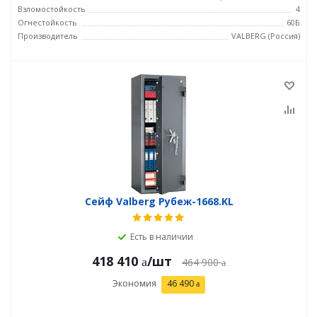
Взломостойкость
4
Огнестойкость
60Б
Производитель
VALBERG (Россия)
Сейф Valberg Рубеж-1668.KL
Есть в наличии
418 410
/шт
464 900
Экономия
46 490