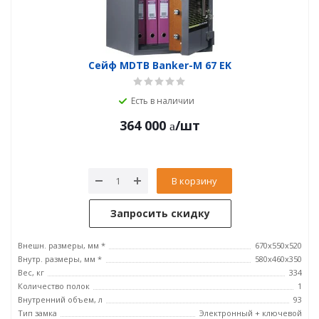
Сейф MDTB Banker-M 67 EK
Есть в наличии
364 000
/шт
В корзину
Запросить скидку
Внешн. размеры, мм *
670x550x520
Внутр. размеры, мм *
580x460x350
Вес, кг
334
Количество полок
1
Внутренний объем, л
93
Тип замка
Электронный + ключевой