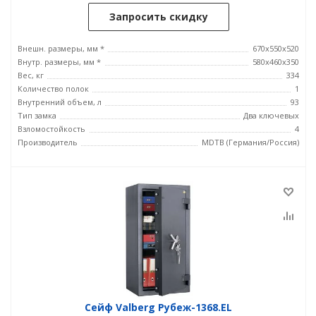
Запросить скидку
Внешн. размеры, мм *
670x550x520
Внутр. размеры, мм *
580x460x350
Вес, кг
334
Количество полок
1
Внутренний объем, л
93
Тип замка
Два ключевых
Взломостойкость
4
Производитель
MDTB (Германия/Россия)
Сейф Valberg Рубеж-1368.EL