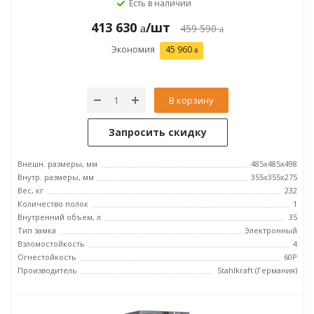
Есть в наличии
413 630
/шт
459 590
Экономия
45 960
В корзину
Запросить скидку
Внешн. размеры, мм
485х485х498
Внутр. размеры, мм
355х355х275
Вес, кг
232
Количество полок
1
Внутренний объем, л
35
Тип замка
Электронный
Взломостойкость
4
Огнестойкость
60P
Производитель
Stahlkraft (Германия)