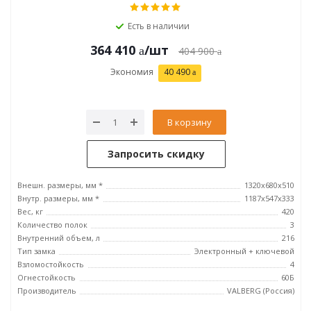
Есть в наличии
364 410
/шт
404 900
Экономия
40 490
В корзину
Запросить скидку
Внешн. размеры, мм *
1320x680x510
Внутр. размеры, мм *
1187x547x333
Вес, кг
420
Количество полок
3
Внутренний объем, л
216
Тип замка
Электронный + ключевой
Взломостойкость
4
Огнестойкость
60Б
Производитель
VALBERG (Россия)