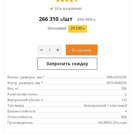
Есть в наличии
266 310
/шт
295 900
Экономия
29 590
В корзину
Запросить скидку
Внешн. размеры, мм *
990x510x510
Внутр. размеры, мм *
857x394x333
Вес, кг
290
Количество полок
2
Внутренний объем, л
112
Тип замка
Электронный + ключевой
Взломостойкость
4
Огнестойкость
60Б
Производитель
VALBERG (Россия)