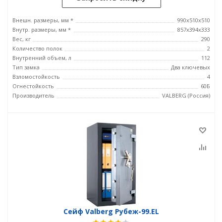
Внешн. размеры, мм *
990x510x510
Внутр. размеры, мм *
857x394x333
Вес, кг
290
Количество полок
2
Внутренний объем, л
112
Тип замка
Два ключевых
Взломостойкость
4
Огнестойкость
60Б
Производитель
VALBERG (Россия)
Сейф Valberg Рубеж-99.EL