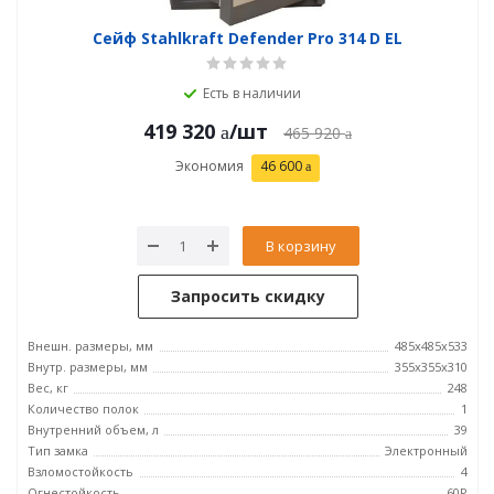
Сейф Stahlkraft Defender Pro 314 D EL
Есть в наличии
419 320
/шт
465 920
Экономия
46 600
В корзину
Запросить скидку
Внешн. размеры, мм
485х485х533
Внутр. размеры, мм
355х355х310
Вес, кг
248
Количество полок
1
Внутренний объем, л
39
Тип замка
Электронный
Взломостойкость
4
Огнестойкость
60P