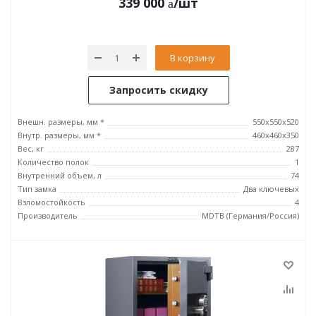
339 000
/шт
В корзину
Запросить скидку
Внешн. размеры, мм *
550x550x520
Внутр. размеры, мм *
460x460x350
Вес, кг
287
Количество полок
1
Внутренний объем, л
74
Тип замка
Два ключевых
Взломостойкость
4
Производитель
MDTB (Германия/Россия)