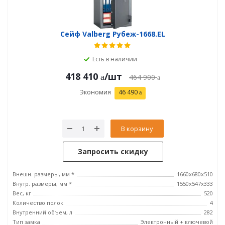
Сейф Valberg Рубеж-1668.EL
Есть в наличии
418 410
/шт
464 900
Экономия
46 490
В корзину
Запросить скидку
Внешн. размеры, мм *
1660x680x510
Внутр. размеры, мм *
1550x547x333
Вес, кг
520
Количество полок
4
Внутренний объем, л
282
Тип замка
Электронный + ключевой