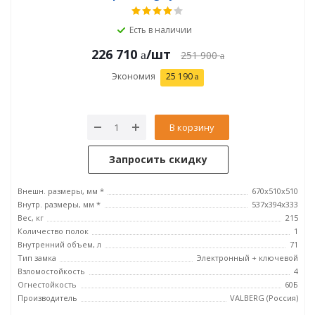
Есть в наличии
226 710
/шт
251 900
Экономия
25 190
В корзину
Запросить скидку
Внешн. размеры, мм *
670x510x510
Внутр. размеры, мм *
537x394x333
Вес, кг
215
Количество полок
1
Внутренний объем, л
71
Тип замка
Электронный + ключевой
Взломостойкость
4
Огнестойкость
60Б
Производитель
VALBERG (Россия)