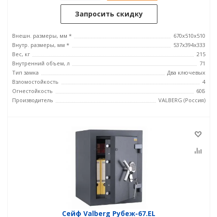
Запросить скидку
Внешн. размеры, мм *
670x510x510
Внутр. размеры, мм *
537x394x333
Вес, кг
215
Внутренний объем, л
71
Тип замка
Два ключевых
Взломостойкость
4
Огнестойкость
60Б
Производитель
VALBERG (Россия)
Сейф Valberg Рубеж-67.EL