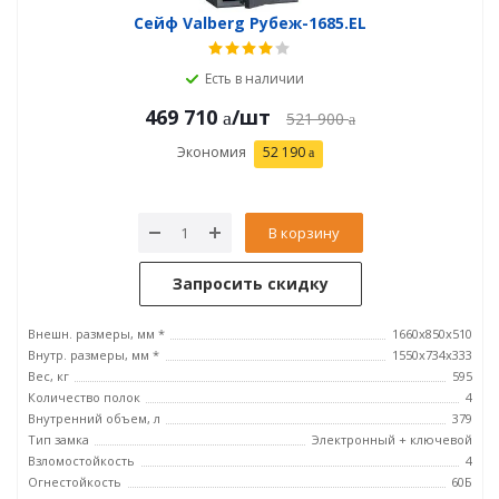
Сейф Valberg Рубеж-1685.EL
Есть в наличии
469 710
/шт
521 900
Экономия
52 190
В корзину
Запросить скидку
Внешн. размеры, мм *
1660x850x510
Внутр. размеры, мм *
1550x734x333
Вес, кг
595
Количество полок
4
Внутренний объем, л
379
Тип замка
Электронный + ключевой
Взломостойкость
4
Огнестойкость
60Б