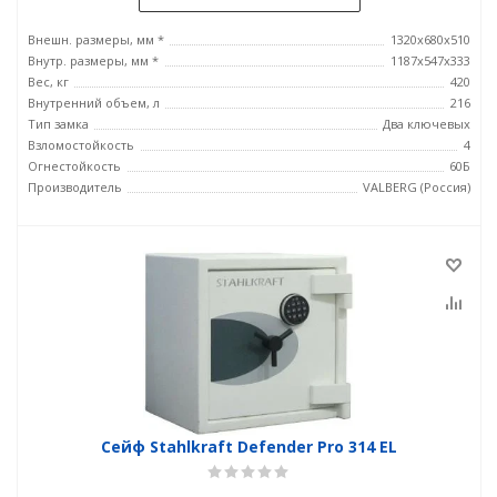
Внешн. размеры, мм *
1320x680x510
Внутр. размеры, мм *
1187x547x333
Вес, кг
420
Внутренний объем, л
216
Тип замка
Два ключевых
Взломостойкость
4
Огнестойкость
60Б
Производитель
VALBERG (Россия)
Сейф Stahlkraft Defender Pro 314 EL