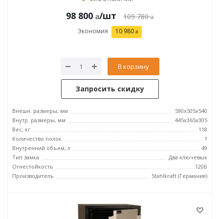
98 800
/шт
109 780
Экономия
10 980
В корзину
Запросить скидку
Внешн. размеры, мм
590x505x540
Внутр. размеры, мм
445x365x305
Вес, кг
118
Количество полок
1
Внутренний объем, л
49
Тип замка
Два ключевых
Огнестойкость
120Б
Производитель
Stahlkraft (Германия)