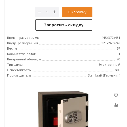
В корзину
Запросить скидку
Внешн. размеры, мм
445x377x431
Внутр. размеры, мм
320x260x242
Вес, кг
57
Количество полок
1
Внутренний объем, л
20
Тип замка
Электронный
Огнестойкость
60Б
Производитель
Stahlkraft (Германия)