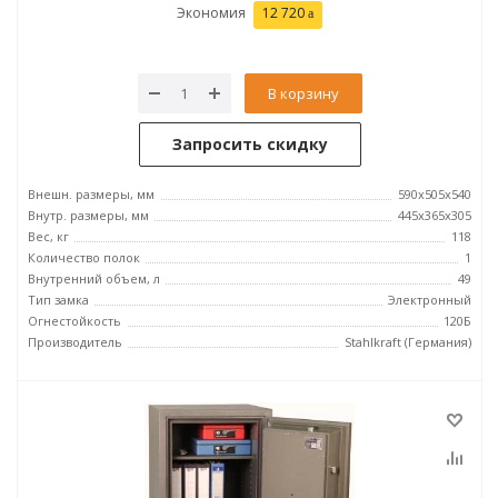
Экономия
12 720
В корзину
Запросить скидку
Внешн. размеры, мм
590x505x540
Внутр. размеры, мм
445x365x305
Вес, кг
118
Количество полок
1
Внутренний объем, л
49
Тип замка
Электронный
Огнестойкость
120Б
Производитель
Stahlkraft (Германия)