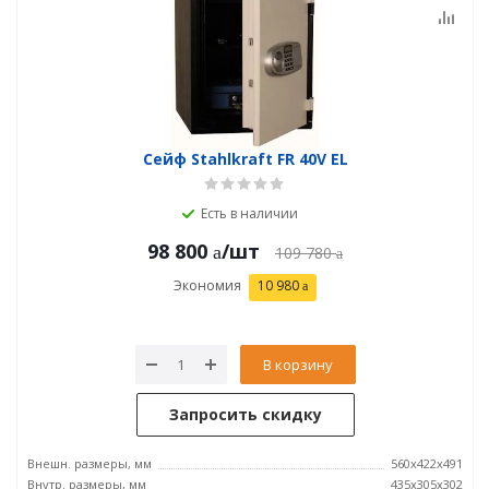
Сейф Stahlkraft FR 40V EL
Есть в наличии
98 800
/шт
109 780
Экономия
10 980
В корзину
Запросить скидку
Внешн. размеры, мм
560x422x491
Внутр. размеры, мм
435x305x302