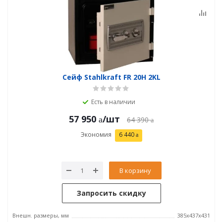
Сейф Stahlkraft FR 20H 2KL
Есть в наличии
57 950
/шт
64 390
Экономия
6 440
В корзину
Запросить скидку
Внешн. размеры, мм
385x437x431