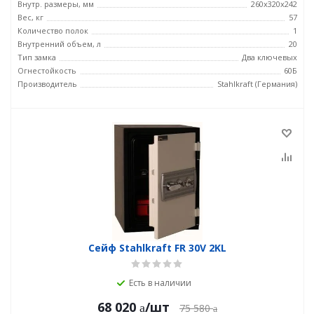
Внутр. размеры, мм
260x320x242
Вес, кг
57
Количество полок
1
Внутренний объем, л
20
Тип замка
Два ключевых
Огнестойкость
60Б
Производитель
Stahlkraft (Германия)
Сейф Stahlkraft FR 30V 2KL
Есть в наличии
68 020
/шт
75 580