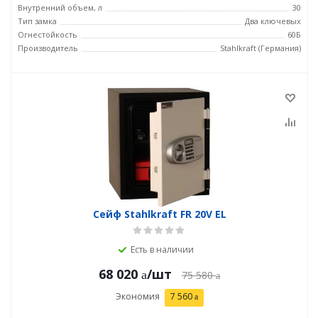
Внутренний объем, л
30
Тип замка
Два ключевых
Огнестойкость
60Б
Производитель
Stahlkraft (Германия)
Сейф Stahlkraft FR 20V EL
Есть в наличии
68 020
/шт
75 580
Экономия
7 560