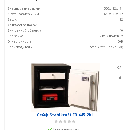
Внешн. размеры, мм
560x422x491
Внутр. размеры, мм
435x305x302
Вес, кг
82
Количество полок
1
Внутренний объем, л
40
Тип замка
Два ключевых
Огнестойкость
60Б
Производитель
Stahlkraft (Германия)
Сейф Stahlkraft FR 445 2KL
Есть в наличии