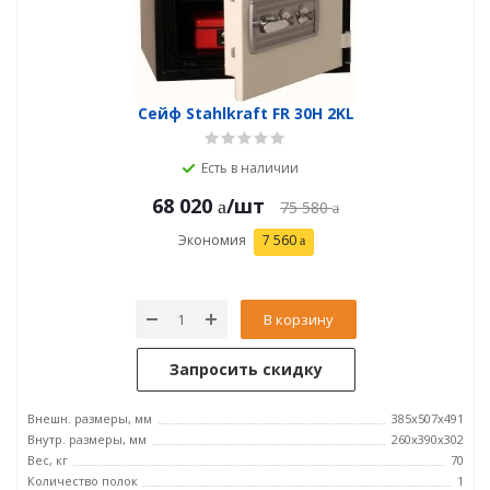
Сейф Stahlkraft FR 30H 2KL
Есть в наличии
68 020
/шт
75 580
Экономия
7 560
В корзину
Запросить скидку
Внешн. размеры, мм
385x507x491
Внутр. размеры, мм
260x390x302
Вес, кг
70
Количество полок
1