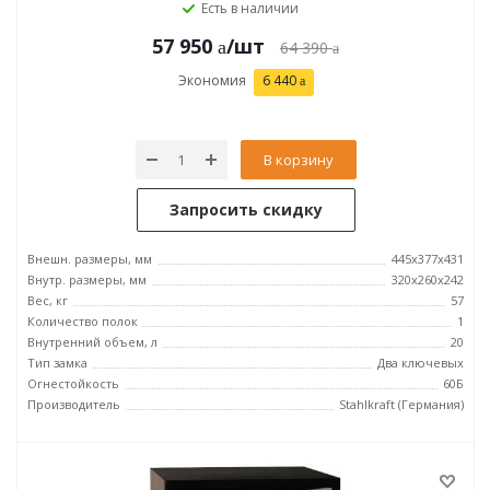
Есть в наличии
57 950
/шт
64 390
Экономия
6 440
В корзину
Запросить скидку
Внешн. размеры, мм
445x377x431
Внутр. размеры, мм
320x260x242
Вес, кг
57
Количество полок
1
Внутренний объем, л
20
Тип замка
Два ключевых
Огнестойкость
60Б
Производитель
Stahlkraft (Германия)