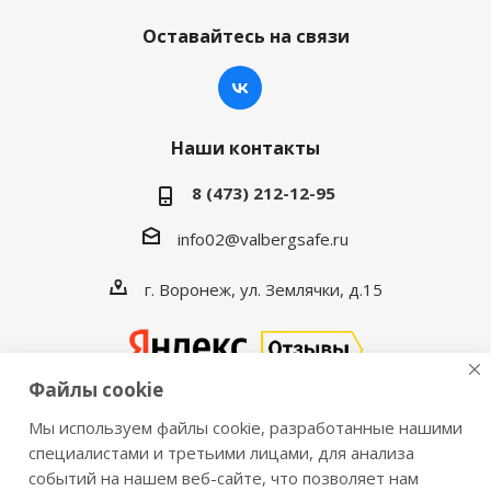
Оставайтесь на связи
Наши контакты
8 (473) 212-12-95
info02@valbergsafe.ru
г. Воронеж, ул. Землячки, д.15
Файлы cookie
Мы используем файлы cookie, разработанные нашими
2016-2026 © VALBERGSAFE.RU — Интернет-магазин
специалистами и третьими лицами, для анализа
событий на нашем веб-сайте, что позволяет нам
сейфов Valberg и металлической мебели Практик.