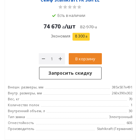
Есть в наличии
74 670
/шт
82 970
Экономия
8 300
В корзину
Запросить скидку
Внешн. размеры, мм
385x507x491
Внутр. размеры, мм
260x390x302
Вес, кг
70
Количество полок
1
Внутренний объем, л
30
Тип замка
Электронный
Огнестойкость
60Б
Производитель
Stahlkraft (Германия)