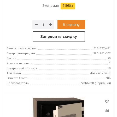
Экономия
7 560
В корзину
Запросить скидку
Внешн. размеры, мм
515x377x491
Внутр. размеры, мм
390x260x302
Вес, кг
70
Количество полок
1
Внутренний объем, л
30
Тип замка
Два ключевых
Огнестойкость
60Б
Производитель
Stahlkraft (Германия)