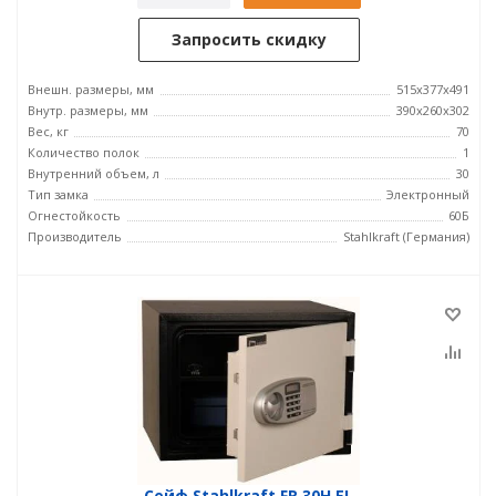
Запросить скидку
Внешн. размеры, мм
515x377x491
Внутр. размеры, мм
390x260x302
Вес, кг
70
Количество полок
1
Внутренний объем, л
30
Тип замка
Электронный
Огнестойкость
60Б
Производитель
Stahlkraft (Германия)
Сейф Stahlkraft FR 30H EL