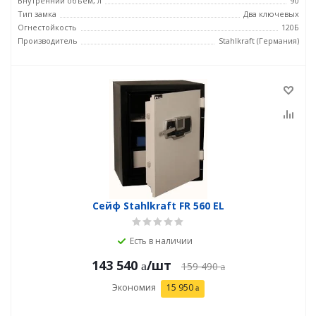
Внутренний объем, л
90
Тип замка
Два ключевых
Огнестойкость
120Б
Производитель
Stahlkraft (Германия)
Сейф Stahlkraft FR 560 EL
Есть в наличии
143 540
/шт
159 490
Экономия
15 950