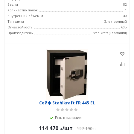
Вес, кг
82
Количество полок
1
Внутренний объем, л
40
Тип замка
Электронный
Огнестойкость
60Б
Производитель
Stahlkraft (Германия)
Сейф Stahlkraft FR 445 EL
Есть в наличии
114 470
/шт
127 190