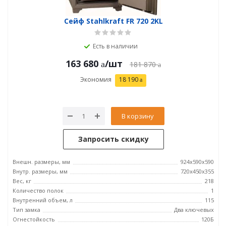
Сейф Stahlkraft FR 720 2KL
Есть в наличии
163 680
/шт
181 870
Экономия
18 190
В корзину
Запросить скидку
Внешн. размеры, мм
924x590x590
Внутр. размеры, мм
720x450x355
Вес, кг
218
Количество полок
1
Внутренний объем, л
115
Тип замка
Два ключевых
Огнестойкость
120Б