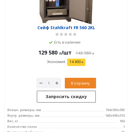
Сейф Stahlkraft FR 560 2KL
Есть в наличии
129 580
/шт
143 980
Экономия
14 400
В корзину
Запросить скидку
Внешн. размеры, мм
764x590x590
Внутр. размеры, мм
560x450x355
Вес, кг
186
Количество полок
1