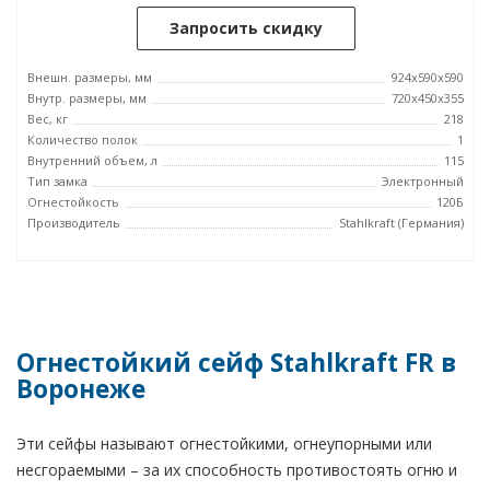
Запросить скидку
Внешн. размеры, мм
924x590x590
Внутр. размеры, мм
720x450x355
Вес, кг
218
Количество полок
1
Внутренний объем, л
115
Тип замка
Электронный
Огнестойкость
120Б
Производитель
Stahlkraft (Германия)
Огнестойкий сейф Stahlkraft FR в
Воронеже
Эти сейфы называют огнестойкими, огнеупорными или
несгораемыми – за их способность противостоять огню и