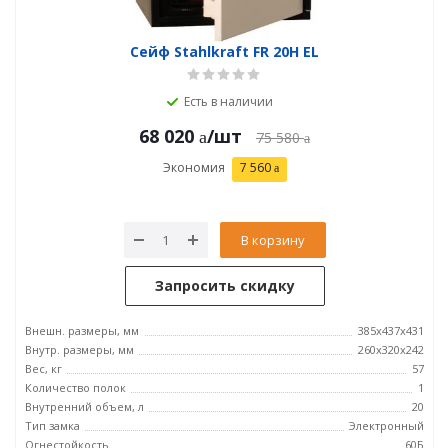
Сейф Stahlkraft FR 20H EL
Есть в наличии
68 020
/шт
75 580
Экономия
7 560
В корзину
Запросить скидку
Внешн. размеры, мм
385х437х431
Внутр. размеры, мм
260х320х242
Вес, кг
57
Количество полок
1
Внутренний объем, л
20
Тип замка
Электронный
Огнестойкость
60Б