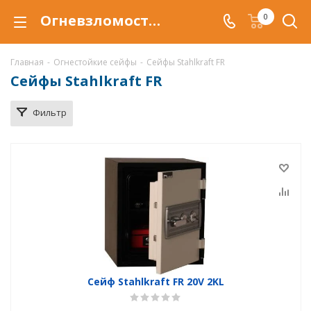
Огневзломостойкий сейф Stahlkraft FR купить в Воронеже, сейфы Stahlkraft FR с защитой от взлома и от огня по низкой цене c доставкой
0
Главная
-
Огнестойкие сейфы
-
Сейфы Stahlkraft FR
Сейфы Stahlkraft FR
Фильтр
Сейф Stahlkraft FR 20V 2KL