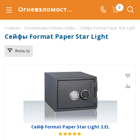
Огневзломостойкий сейф Format Paper Star Light купить в Воронеже, сейфы Format Paper Star Light с защитой от взлома и от огня по низкой цене c доставкой
0
Главная
-
Огневзломостойкие сейфы
-
Сейфы Format Paper Star Light
Сейфы Format Paper Star Light
Фильтр
Сейф Format Paper Star Light 2.EL