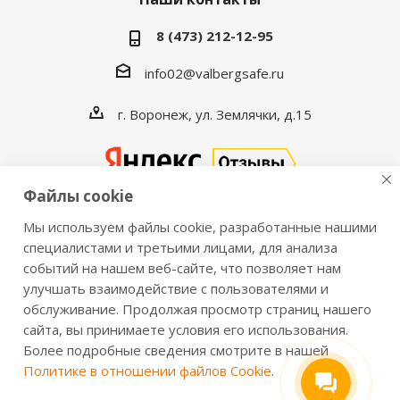
8 (473) 212-12-95
info02@valbergsafe.ru
г. Воронеж, ул. Землячки, д.15
Файлы cookie
Мы используем файлы cookie, разработанные нашими
2016-2026 © VALBERGSAFE.RU — Интернет-магазин
специалистами и третьими лицами, для анализа
событий на нашем веб-сайте, что позволяет нам
сейфов Valberg и металлической мебели Практик.
улучшать взаимодействие с пользователями и
Продажа сейфов для дома и офиса, металлических
обслуживание. Продолжая просмотр страниц нашего
шкафов, стеллажей, металлических дверей.
сайта, вы принимаете условия его использования.
Информация о розничных ценах, технических
Более подробные сведения смотрите в нашей
характеристиках, наличии на складе носит справочный
Политике в отношении файлов Cookie
.
характер и не является публичной офертой,
определяемой положениями из Статьи 437 ч.2 ГК РФ.