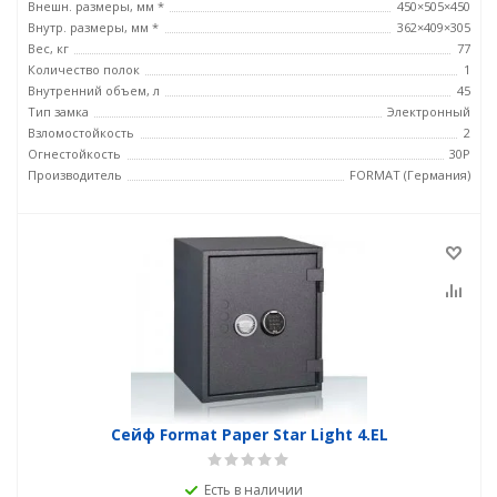
Внешн. размеры, мм *
450×505×450
Внутр. размеры, мм *
362×409×305
Вес, кг
77
Количество полок
1
Внутренний объем, л
45
Тип замка
Электронный
Взломостойкость
2
Огнестойкость
30P
Производитель
FORMAT (Германия)
Сейф Format Paper Star Light 4.EL
Есть в наличии