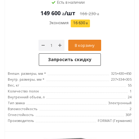
Есть в наличии
149 600
/шт
166 230
Экономия
16 630
В корзину
Запросить скидку
Внешн. размеры, мм *
325×430×450
Внутр. размеры, мм *
237×334×305
Вес, кг
55
Количество полок
1
Внутренний объем, л
24
Тип замка
Электронный
Взломостойкость
2
Огнестойкость
30P
Производитель
FORMAT (Германия)