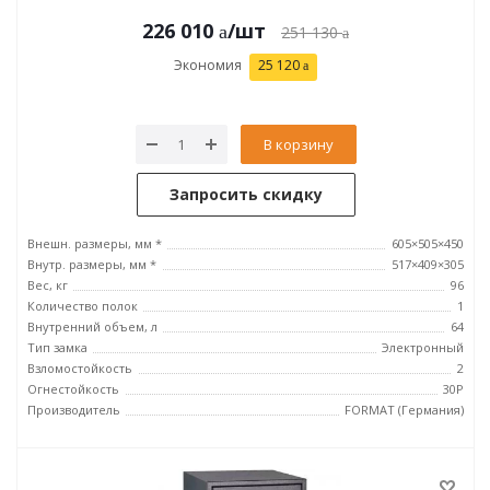
226 010
/шт
251 130
Экономия
25 120
В корзину
Запросить скидку
Внешн. размеры, мм *
605×505×450
Внутр. размеры, мм *
517×409×305
Вес, кг
96
Количество полок
1
Внутренний объем, л
64
Тип замка
Электронный
Взломостойкость
2
Огнестойкость
30P
Производитель
FORMAT (Германия)