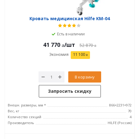
Кровать медицинская Hilfe КМ-04
Есть в наличии
41 770
/шт
52 870
Экономия
11 100
В корзину
Запросить скидку
Внешн. размеры, мм *
866×2231×972
Вес, кг
70
Количество секций
4
Производитель
HILFE (Россия)