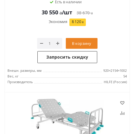
Есть в наличии
30 550
/шт
38 670
Экономия
8 120
В корзину
Запросить скидку
Внешн. размеры, мм
920×2154×1002
Вес, кг
54
Производитель
HILFE (Россия)