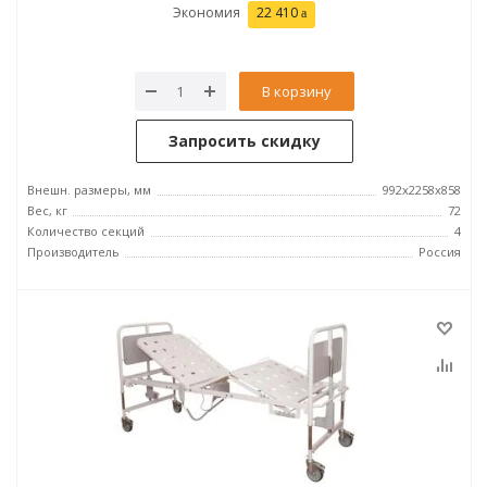
Экономия
22 410
В корзину
Запросить скидку
Внешн. размеры, мм
992x2258x858
Вес, кг
72
Количество секций
4
Производитель
Россия