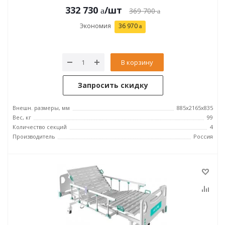
332 730
/шт
369 700
Экономия
36 970
В корзину
Запросить скидку
Внешн. размеры, мм
885x2165x835
Вес, кг
99
Количество секций
4
Производитель
Россия