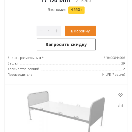
17 120
/шт
21 670
Экономия
4 550
В корзину
Запросить скидку
Внешн. размеры, мм *
840×2084×906
Вес, кг
39
Количество секций
2
Производитель
HILFE (Россия)