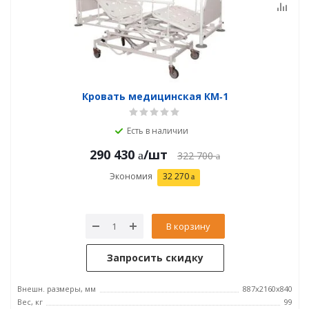
Кровать медицинская КМ‑1
Есть в наличии
290 430
/шт
322 700
Экономия
32 270
В корзину
Запросить скидку
Внешн. размеры, мм
887x2160x840
Вес, кг
99