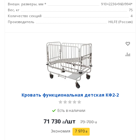
Внешн. размеры, мм *
910×2236×960/994*
Вес, кг
75
Количество секций
4
Производитель
HILFE (Россия)
Кровать функциональная детская КФ2‑2
Есть в наличии
71 730
/шт
79 700
Экономия
7 970