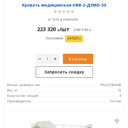
Кровать медицинская КФВ-3-ДЗМО-3Э
Есть в наличии
223 320
/шт
248 140
Экономия
24 820
В корзину
Запросить скидку
Внешн. размеры, мм
992x2258x858
Вес, кг
72
Количество секций
4
Производитель
Россия