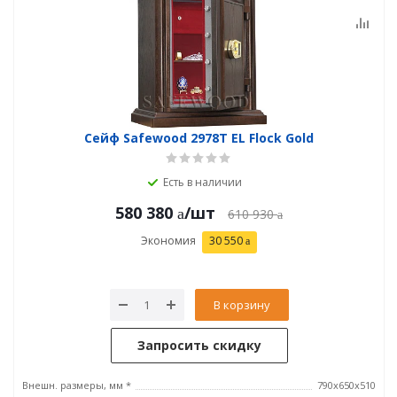
Сейф Safewood 2978T EL Flock Gold
Есть в наличии
580 380
/шт
610 930
Экономия
30 550
В корзину
Запросить скидку
Внешн. размеры, мм *
790х650х510