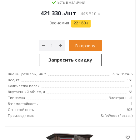
Есть в наличии
421 330
/шт
443 510
Экономия
22 180
В корзину
Запросить скидку
Внешн. размеры, мм *
795х615х495
Вес, кг
150
Количество полок
1
Внутренний объем, л
53
Тип замка
Электронный
Взломостойкость
1
Огнестойкость
60Б
Производитель
SafeWood (Россия)