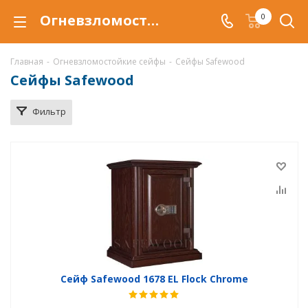
Огневзломостойкий сейф Safewood купить в Воронеже, сейфы Сейфвуд с отделкой деревом по низкой цене c доставкой
0
Главная
-
Огневзломостойкие сейфы
-
Сейфы Safewood
Сейфы Safewood
Фильтр
Сейф Safewood 1678 EL Flock Chrome