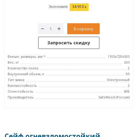
Экономия
34 910
В корзину
Запросить скидку
Внешн. размеры, мм *
1105х720х505
Вес, кг
205
Количество полок
2
Внутренний объем, л
95
Тип замка
Электронный
Взломостойкость
2
Огнестойкость
60Б
Производитель
SafeWood (Россия)
Сейф огневзломостойкий