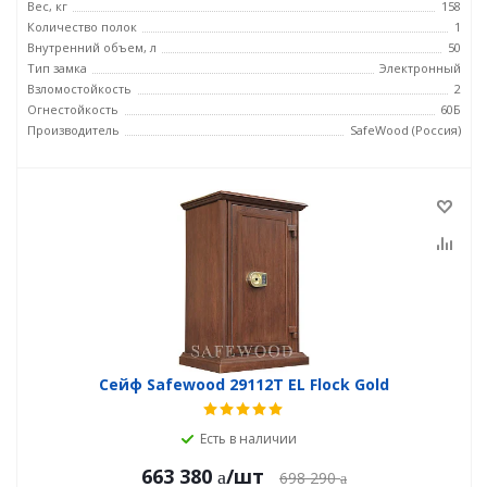
Вес, кг
158
Количество полок
1
Внутренний объем, л
50
Тип замка
Электронный
Взломостойкость
2
Огнестойкость
60Б
Производитель
SafeWood (Россия)
Сейф Safewood 29112T EL Flock Gold
Есть в наличии
663 380
/шт
698 290