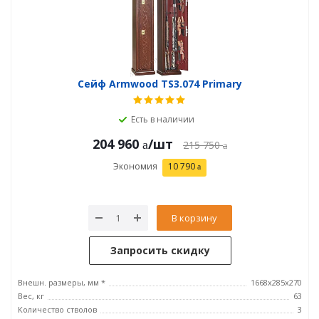
Сейф Armwood TS3.074 Primary
Есть в наличии
204 960
/шт
215 750
Экономия
10 790
В корзину
Запросить скидку
Внешн. размеры, мм *
1668х285х270
Вес, кг
63
Количество стволов
3