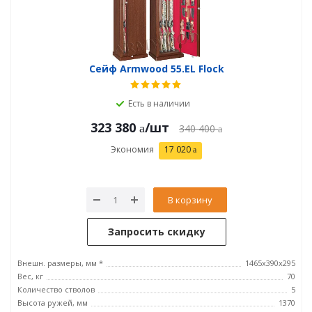
Сейф Armwood 55.EL Flock
Есть в наличии
323 380
/шт
340 400
Экономия
17 020
В корзину
Запросить скидку
Внешн. размеры, мм *
1465х390х295
Вес, кг
70
Количество стволов
5
Высота ружей, мм
1370