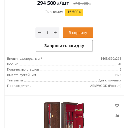
294 500
/шт
310 000
Экономия
15 500
В корзину
Запросить скидку
Внешн. размеры, мм *
1465х390х295
Вес, кг
70
Количество стволов
5
Высота ружей, мм
1375
Тип замка
Два ключевых
Производитель
ARMWOOD (Россия)