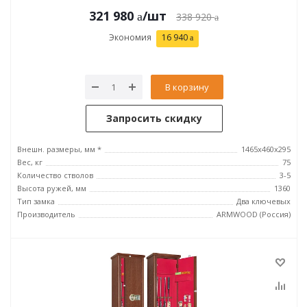
321 980
/шт
338 920
Экономия
16 940
В корзину
Запросить скидку
Внешн. размеры, мм *
1465х460х295
Вес, кг
75
Количество стволов
3-5
Высота ружей, мм
1360
Тип замка
Два ключевых
Производитель
ARMWOOD (Россия)