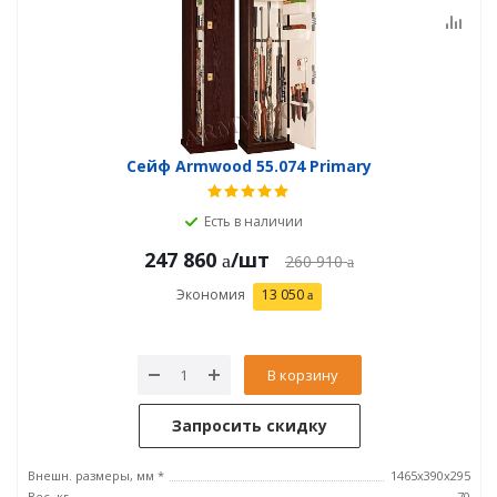
Сейф Armwood 55.074 Primary
Есть в наличии
247 860
/шт
260 910
Экономия
13 050
В корзину
Запросить скидку
Внешн. размеры, мм *
1465х390х295
Вес, кг
70