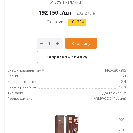
Есть в наличии
192 150
/шт
202 270
Экономия
10 120
В корзину
Запросить скидку
Внешн. размеры, мм *
1465х390х295
Вес, кг
70
Количество стволов
2-4
Высота ружей, мм
1360
Тип замка
Два ключевых
Производитель
ARMWOOD (Россия)