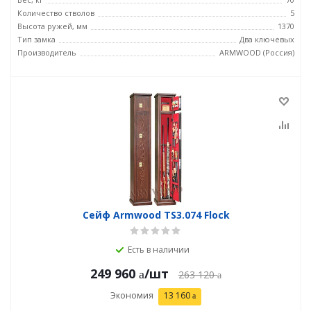
Количество стволов
5
Высота ружей, мм
1370
Тип замка
Два ключевых
Производитель
ARMWOOD (Россия)
Сейф Armwood TS3.074 Flock
Есть в наличии
249 960
/шт
263 120
Экономия
13 160