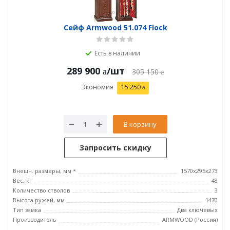
Сейф Armwood 51.074 Flock
Есть в наличии
289 900
/шт
305 150
Экономия
15 250
В корзину
Запросить скидку
Внешн. размеры, мм *
1570х295х273
Вес, кг
48
Количество стволов
3
Высота ружей, мм
1470
Тип замка
Два ключевых
Производитель
ARMWOOD (Россия)