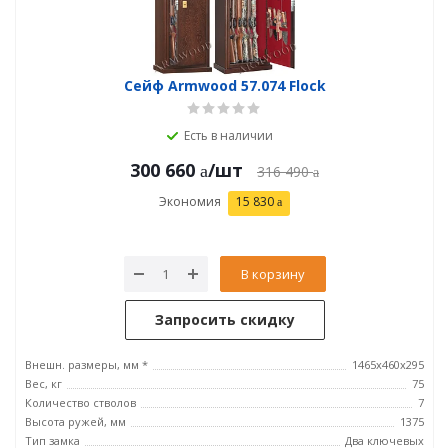
Сейф Armwood 57.074 Flock
Есть в наличии
300 660
/шт
316 490
Экономия
15 830
В корзину
Запросить скидку
Внешн. размеры, мм *
1465х460х295
Вес, кг
75
Количество стволов
7
Высота ружей, мм
1375
Тип замка
Два ключевых