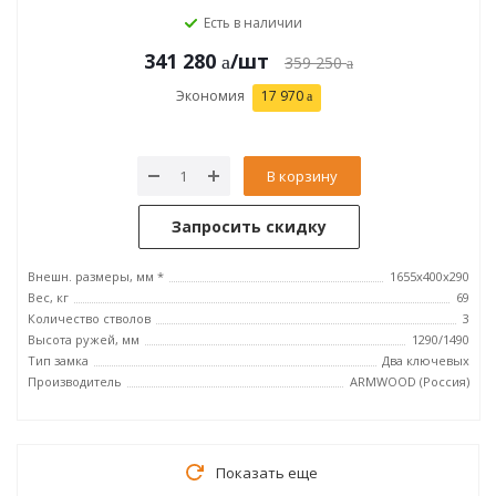
Есть в наличии
341 280
/шт
359 250
Экономия
17 970
В корзину
Запросить скидку
Внешн. размеры, мм *
1655х400х290
Вес, кг
69
Количество стволов
3
Высота ружей, мм
1290/1490
Тип замка
Два ключевых
Производитель
ARMWOOD (Россия)
Показать еще