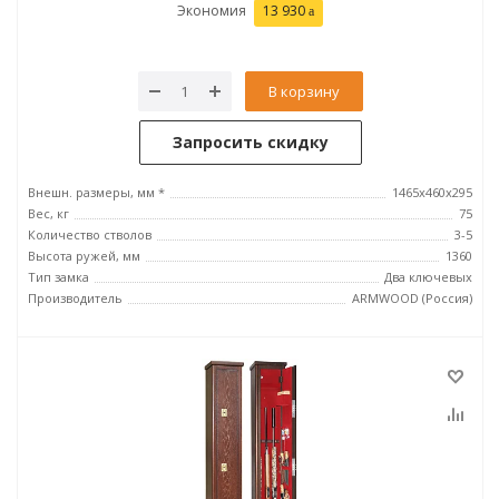
Экономия
13 930
В корзину
Запросить скидку
Внешн. размеры, мм *
1465х460х295
Вес, кг
75
Количество стволов
3-5
Высота ружей, мм
1360
Тип замка
Два ключевых
Производитель
ARMWOOD (Россия)