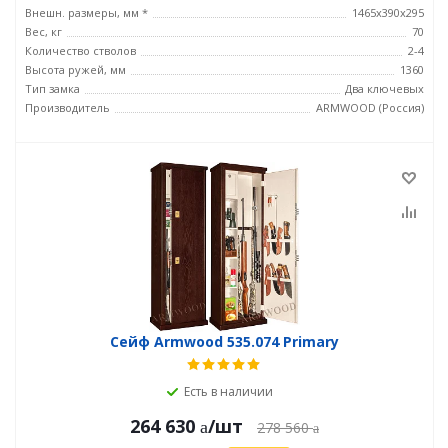
Внешн. размеры, мм *
1465х390х295
Вес, кг
70
Количество стволов
2-4
Высота ружей, мм
1360
Тип замка
Два ключевых
Производитель
ARMWOOD (Россия)
Сейф Armwood 535.074 Primary
Есть в наличии
264 630
/шт
278 560