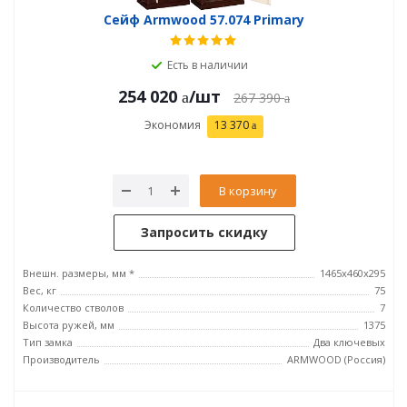
Сейф Armwood 57.074 Primary
Есть в наличии
254 020
/шт
267 390
Экономия
13 370
В корзину
Запросить скидку
Внешн. размеры, мм *
1465х460х295
Вес, кг
75
Количество стволов
7
Высота ружей, мм
1375
Тип замка
Два ключевых
Производитель
ARMWOOD (Россия)