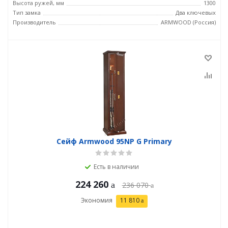
Высота ружей, мм
1300
Тип замка
Два ключевых
Производитель
ARMWOOD (Россия)
Сейф Armwood 95NP G Primary
Есть в наличии
224 260
236 070
Экономия
11 810