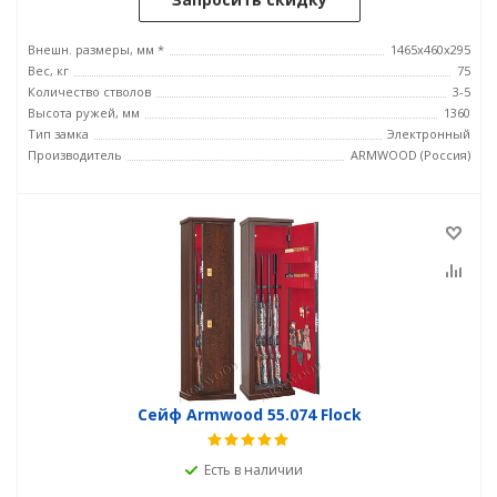
Внешн. размеры, мм *
1465х460х295
Вес, кг
75
Количество стволов
3-5
Высота ружей, мм
1360
Тип замка
Электронный
Производитель
ARMWOOD (Россия)
Сейф Armwood 55.074 Flock
Есть в наличии