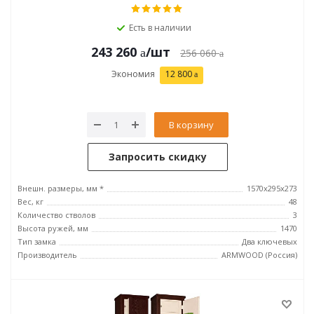
Есть в наличии
243 260
/шт
256 060
Экономия
12 800
В корзину
Запросить скидку
Внешн. размеры, мм *
1570х295х273
Вес, кг
48
Количество стволов
3
Высота ружей, мм
1470
Тип замка
Два ключевых
Производитель
ARMWOOD (Россия)