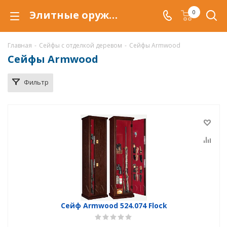
Элитные оружейные сейфы Armwood с отделкой деревом в Воронеже, купить сейф Armwood в дереве по низкой цене, доставка сейфов Armwood, сейф оружейный армвуд
0
Главная
-
Сейфы с отделкой деревом
-
Сейфы Armwood
Сейфы Armwood
Фильтр
Сейф Armwood 524.074 Flock