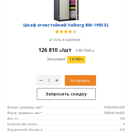
Шкаф огнестойкий Valberg BM-1993.EL
Есть в наличии
126 810
/шт
140 900
Экономия
14 090
В корзину
Запросить скидку
Внешн. размеры, мм *
1950x930x520
Внутр. размеры, мм *
1800x814x420
Вес, кг
129
Количество полок
4
Внутренний объем, л
615