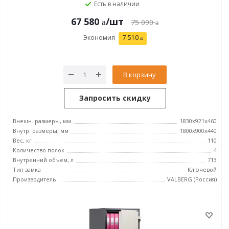
Есть в наличии
67 580
/шт
75 090
Экономия
7 510
В корзину
Запросить скидку
Внешн. размеры, мм
1830x921x460
Внутр. размеры, мм
1800x900x440
Вес, кг
110
Количество полок
4
Внутренний объем, л
713
Тип замка
Ключевой
Производитель
VALBERG (Россия)