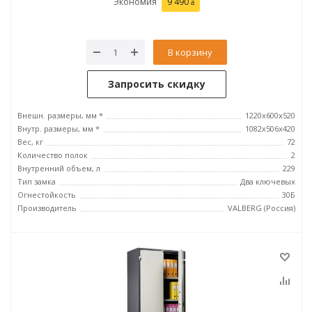
Экономия
9 490
В корзину
Запросить скидку
Внешн. размеры, мм *
1220x600x520
Внутр. размеры, мм *
1082x506x420
Вес, кг
72
Количество полок
2
Внутренний объем, л
229
Тип замка
Два ключевых
Огнестойкость
30Б
Производитель
VALBERG (Россия)