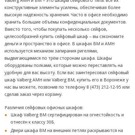
Valberg AMH и BM – это шкафы сейфового типа: все их
конструктивные элементы усилены, обеспечивая более
высокую надёжность хранения. Часто в офисе необходимо
хранить большие объёмы конфиденциальных документов.
Вместо того, чтобы покупать несколько сейфов,
целесообразней купить сейфовый шкаф – вы сэкономите
деньги и пространство в офисе. В шкафах BM и AMH
используется механизм запирания ригелями,
выдвигающимися по трём сторонам шкафа. Шкафы
оборудованы полками, которые можно переставлять на
удобную для вас высоту. Если вас заинтересовал сейфовый
шкаф Valberg AMH или Valberg BM, купить его в Воронеже у
нас вы можете, позвонив по телефону 8 (473) 212-12-95 или
сделав заказ через корзину.
Различия сейфовых офисных шкафов:
Шкаф Valberg BM сертифицирован на огнестойкость и
отнесён к классу 30Б.
Двери шкафа BM на внешних петлях раскрываются на