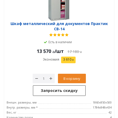
Шкаф металлический для документов Практик
СВ-14
Есть в наличии
13 570
/шт
17 180
Экономия
3 610
В корзину
Запросить скидку
Внешн. размеры, мм
1860x850x500
Внутр. размеры, мм *
1784x848x434
Вес, кг
42
Количество полок
4