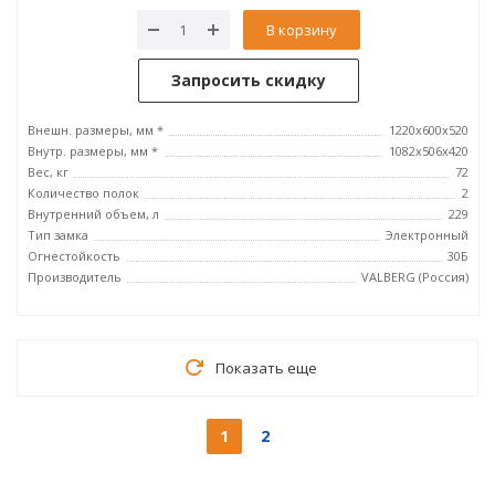
В корзину
Запросить скидку
Внешн. размеры, мм *
1220x600x520
Внутр. размеры, мм *
1082x506x420
Вес, кг
72
Количество полок
2
Внутренний объем, л
229
Тип замка
Электронный
Огнестойкость
30Б
Производитель
VALBERG (Россия)
Показать еще
1
2