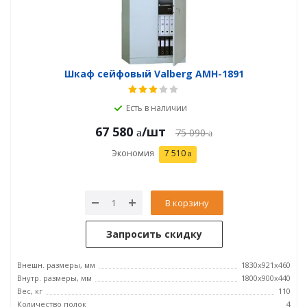
Шкаф сейфовый Valberg AMH-1891
Есть в наличии
67 580
/шт
75 090
Экономия
7 510
В корзину
Запросить скидку
Внешн. размеры, мм
1830x921x460
Внутр. размеры, мм
1800x900x440
Вес, кг
110
Количество полок
4