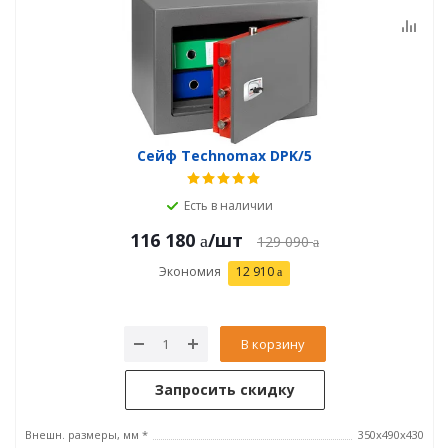
Сейф Technomax DPK/5
Есть в наличии
116 180
/шт
129 090
Экономия
12 910
В корзину
Запросить скидку
Внешн. размеры, мм *
350х490х430