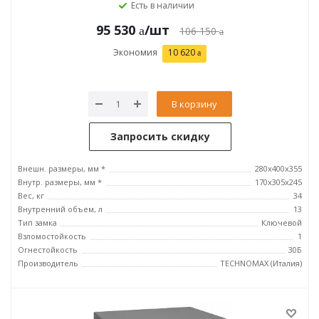
Есть в наличии
95 530
/шт
106 150
Экономия
10 620
В корзину
Запросить скидку
Внешн. размеры, мм *
280х400х355
Внутр. размеры, мм *
170х305х245
Вес, кг
34
Внутренний объем, л
13
Тип замка
Ключевой
Взломостойкость
1
Огнестойкость
30Б
Производитель
TECHNOMAX (Италия)