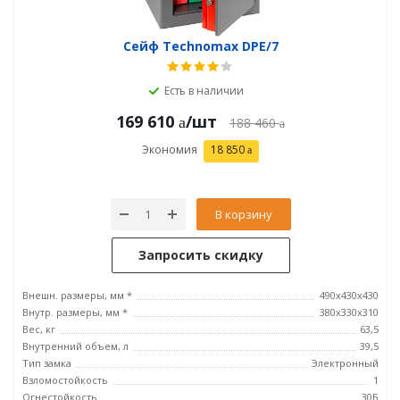
Сейф Technomax DPE/7
Есть в наличии
169 610
/шт
188 460
Экономия
18 850
В корзину
Запросить скидку
Внешн. размеры, мм *
490х430х430
Внутр. размеры, мм *
380х330х310
Вес, кг
63,5
Внутренний объем, л
39,5
Тип замка
Электронный
Взломостойкость
1
Огнестойкость
30Б