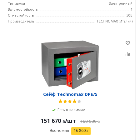
Тип замка
Электронный
Взломостойкость
1
Огнестойкость
30Б
Производитель
TECHNOMAX (Италия)
Сейф Technomax DPE/5
Есть в наличии
151 670
/шт
168 530
Экономия
16 860