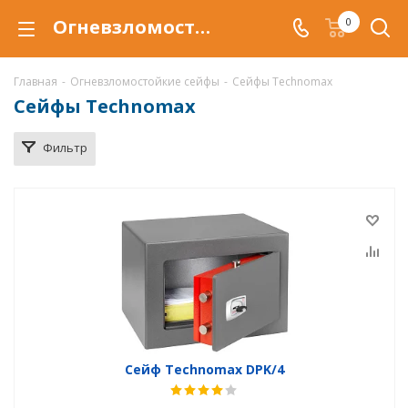
Огневзломостойкий сейф Technomax купить в Воронеже, сейфы Technomax с защитой от взлома и от огня по низкой цене c доставкой
0
Главная
-
Огневзломостойкие сейфы
-
Сейфы Technomax
Сейфы Technomax
Фильтр
Сейф Technomax DPK/4