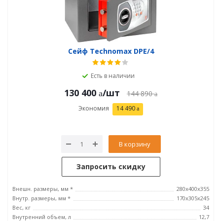
Сейф Technomax DPE/4
Есть в наличии
130 400
/шт
144 890
Экономия
14 490
В корзину
Запросить скидку
Внешн. размеры, мм *
280х400х355
Внутр. размеры, мм *
170х305х245
Вес, кг
34
Внутренний объем, л
12,7