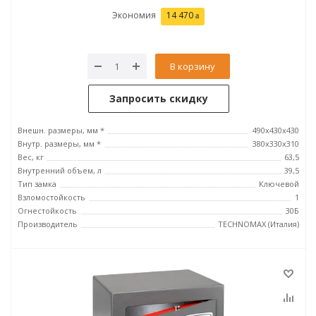
Экономия
14 470
В корзину
Запросить скидку
Внешн. размеры, мм *
490х430х430
Внутр. размеры, мм *
380х330х310
Вес, кг
63,5
Внутренний объем, л
39,5
Тип замка
Ключевой
Взломостойкость
1
Огнестойкость
30Б
Производитель
TECHNOMAX (Италия)