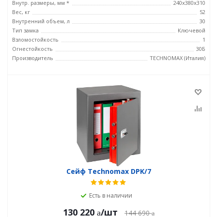
Внутр. размеры, мм *
240х380х310
Вес, кг
52
Внутренний объем, л
30
Тип замка
Ключевой
Взломостойкость
1
Огнестойкость
30Б
Производитель
TECHNOMAX (Италия)
Сейф Technomax DPK/7
Есть в наличии
130 220
/шт
144 690