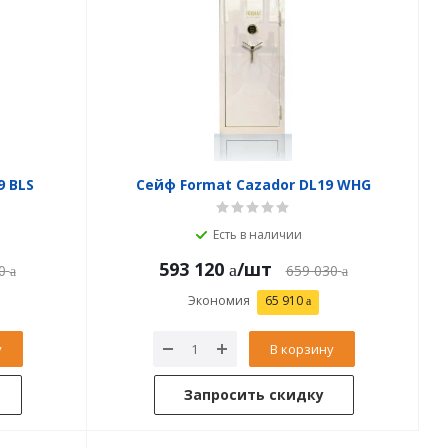
9 BLS
Сейф Format Cazador DL19 WHG
Есть в наличии
593 120
/шт
0
659 030
Экономия
65 910
у
В корзину
Запросить скидку