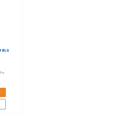
9 BLG
0
у