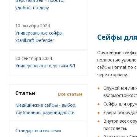
Верстаки Self – просто,
удобно, по делу
10 октября 2024
Универсальные сейфы
Сейфы для
Stahlkraft Defender
Оружейные сейфы F
20 сентября 2024
полностью удовле
Универсальные верстаки ВЛ
сейфы Format по с
через корзину.
Оружейная лини
Статьи
Все статьи
взломостойкост
Сейфы для оруж
Медицинские сейфы - выбор,
требования, разновидности
Двери оборудов
Внутри всех ор
пистолеты.
Стандарты и системы
Все модели For