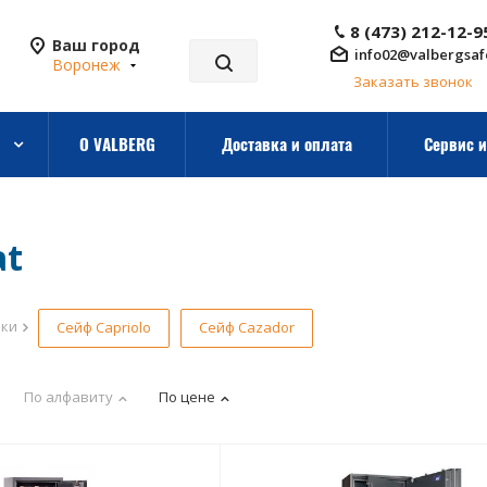
8 (473) 212-12-9
Ваш город
info02@valbergsaf
Воронеж
Заказать звонок
О VALBERG
Доставка и оплата
Сервис и
at
рки
Сейф Capriolo
Сейф Cazador
По алфавиту
По цене