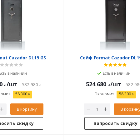
mat Cazador DL19 GS
Сейф Format Cazador DL1
Есть в наличии
Есть в наличии
0
/шт
524 680
/шт
582 980
582 98
номия
58 300
Экономия
58 300
В корзину
В корзин
росить скидку
Запросить скидку