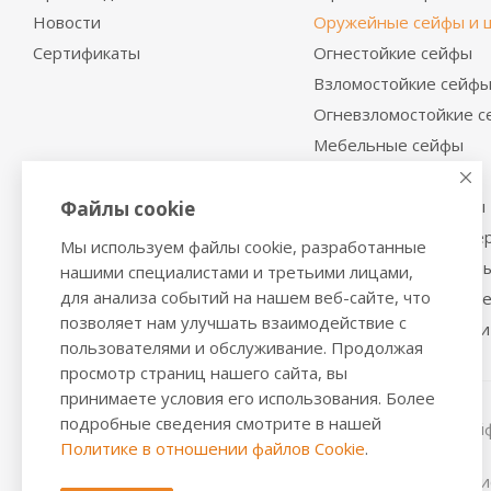
Новости
Оружейные сейфы и 
Сертификаты
Огнестойкие сейфы
Взломостойкие сейф
Огневзломостойкие 
Мебельные сейфы
Депозитные сейфы
Встраиваемые сейфы
Файлы cookie
Сейфы с отделкой де
Мы используем файлы cookie, разработанные
Металлические шкаф
нашими специалистами и третьими лицами,
для анализа событий на нашем веб-сайте, что
Производственная м
позволяет нам улучшать взаимодействие с
Металлические двери
пользователями и обслуживание. Продолжая
просмотр страниц нашего сайта, вы
принимаете условия его использования. Более
подробные сведения смотрите в нашей
2016-2026 © VALBERGSAFE.RU — Интернет-магазин сейфо
Политике в отношении файлов Cookie
.
стеллажей, металлических дверей.
Информация о розничных ценах, технических характерис