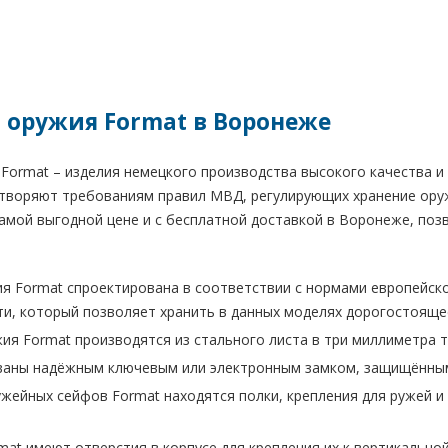
 оружия Format в Воронеже
ormat – изделия немецкого производства высокого качества и 
творяют требованиям правил МВД, регулирующих хранение оруж
амой выгодной цене и с бесплатной доставкой в Воронеже, позво
я Format спроектирована в соответствии с нормами европейског
и, который позволяет хранить в данных моделях дорогостоящее
ия Format производятся из стального листа в три миллиметра 
аны надёжным ключевым или электронным замком, защищённым 
ужейных сейфов Format находятся полки, крепления для ружей 
mat имеют отверстия в корпусе для крепления их к вертикально