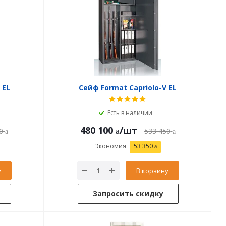
 EL
Сейф Format Capriolo-V EL
Есть в наличии
480 100
/шт
0
533 450
Экономия
53 350
у
В корзину
Запросить скидку