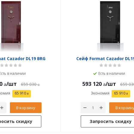
at Cazador DL19 BRG
Сейф Format Cazador DL1
Есть в наличии
Есть в наличии
0
/шт
593 120
/шт
659 030
659 03
номия
65 910
Экономия
65 910
В корзину
В корзин
росить скидку
Запросить скидку