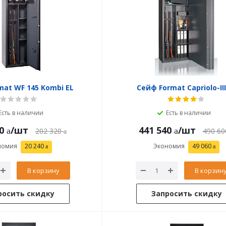
mat WF 145 Kombi EL
Сейф Format Capriolo-III
Есть в наличии
Есть в наличии
0
/шт
441 540
/шт
202 320
490 60
номия
20 240
Экономия
49 060
В корзину
В корзин
росить скидку
Запросить скидку