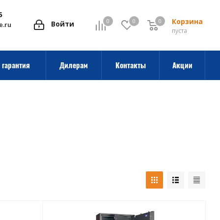
5
Корзина
0
0
0
0
Войти
e.ru
пуста
 гарантия
Дилерам
Контакты
Акции