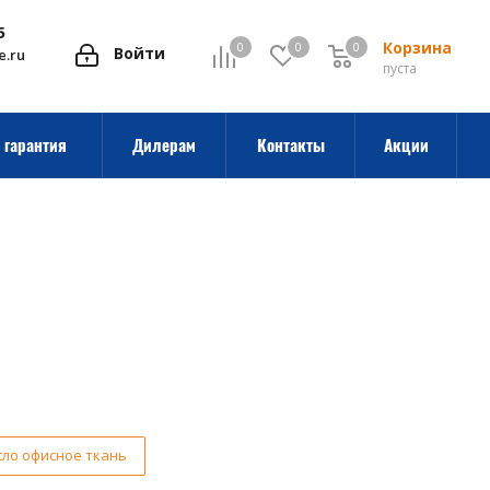
5
Корзина
0
0
0
0
Войти
e.ru
пуста
 гарантия
Дилерам
Контакты
Акции
сло офисное ткань