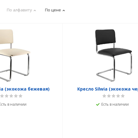
По алфавиту
По цене
wia (экокожа бежевая)
Кресло Silwia (экокожа че
Есть в наличии
Есть в наличии