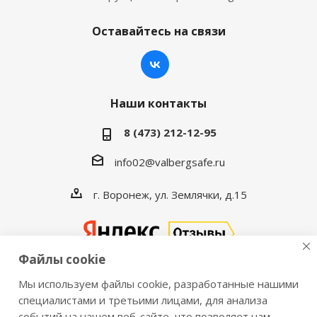
Оставайтесь на связи
Наши контакты
8 (473) 212-12-95
info02@valbergsafe.ru
г. Воронеж, ул. Землячки, д.15
Файлы cookie
Мы используем файлы cookie, разработанные нашими
2016-2026 © VALBERGSAFE.RU — Интернет-магазин
специалистами и третьими лицами, для анализа
событий на нашем веб-сайте, что позволяет нам
сейфов Valberg и металлической мебели Практик.