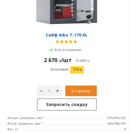
Сейф Aiko T-170 KL
Есть в наличии
2 670
/шт
3 380
Экономия
710
В корзину
Запросить скидку
Внешн. размеры, мм *
170x260x230
Внутр. размеры, мм *
168x258x185
Вес, кг
4