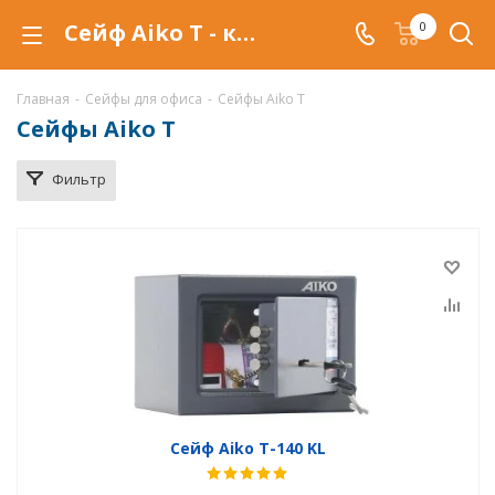
Сейф Aiko T - купить в Воронеже. Офисные сейфы Aiko T по низкой цене, с доставкой.
0
Главная
-
Сейфы для офиса
-
Сейфы Aiko T
Сейфы Aiko T
Фильтр
Сейф Aiko T-140 KL