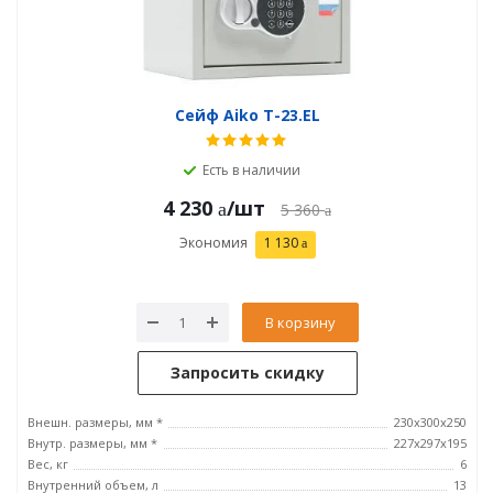
Сейф Aiko T-23.EL
Есть в наличии
4 230
/шт
5 360
Экономия
1 130
В корзину
Запросить скидку
Внешн. размеры, мм *
230x300x250
Внутр. размеры, мм *
227x297x195
Вес, кг
6
Внутренний объем, л
13