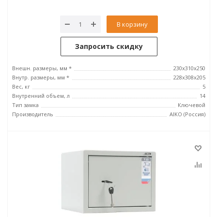
В корзину
Запросить скидку
Внешн. размеры, мм *
230x310x250
Внутр. размеры, мм *
228x308x205
Вес, кг
5
Внутренний объем, л
14
Тип замка
Ключевой
Производитель
AIKO (Россия)