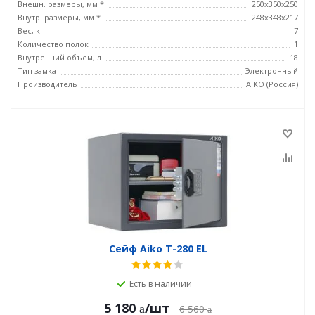
Внешн. размеры, мм *
250x350x250
Внутр. размеры, мм *
248x348x217
Вес, кг
7
Количество полок
1
Внутренний объем, л
18
Тип замка
Электронный
Производитель
AIKO (Россия)
Сейф Aiko T-280 EL
Есть в наличии
5 180
/шт
6 560