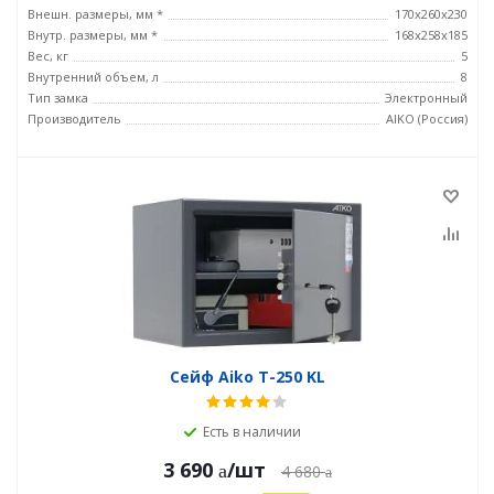
Внешн. размеры, мм *
170x260x230
Внутр. размеры, мм *
168x258x185
Вес, кг
5
Внутренний объем, л
8
Тип замка
Электронный
Производитель
AIKO (Россия)
Сейф Aiko T-250 KL
Есть в наличии
3 690
/шт
4 680