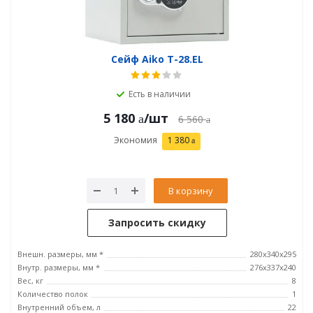
Сейф Aiko T-28.EL
Есть в наличии
5 180
/шт
6 560
Экономия
1 380
В корзину
Запросить скидку
Внешн. размеры, мм *
280x340x295
Внутр. размеры, мм *
276x337x240
Вес, кг
8
Количество полок
1
Внутренний объем, л
22