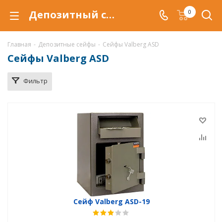
Депозитный сейф Valberg ASD в Воронеже, сейф ASD, купить сейфы ASD по низкой цене, доставка депозитных сейфов
0
Главная
-
Депозитные сейфы
-
Сейфы Valberg ASD
Сейфы Valberg ASD
Фильтр
Сейф Valberg ASD-19