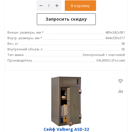
В корзину
Запросить скидку
Внешн. размеры, мм *
489x342x381
Внутр. размеры, мм *
464х330х317
Вес, кг
38
Внутренний объем, л
50
Тип замка
Электронный + ключевой
Производитель
VALBERG (Россия)
Сейф Valberg ASD-32