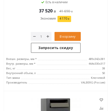
Есть в наличии
37 520
41 690
Экономия
4 170
В корзину
Запросить скидку
Внешн. размеры, мм *
489x342x381
Внутр. размеры, мм *
464х330х317
Вес, кг
38
Внутренний объем, л
50
Тип замка
Ключевой
Производитель
VALBERG (Россия)