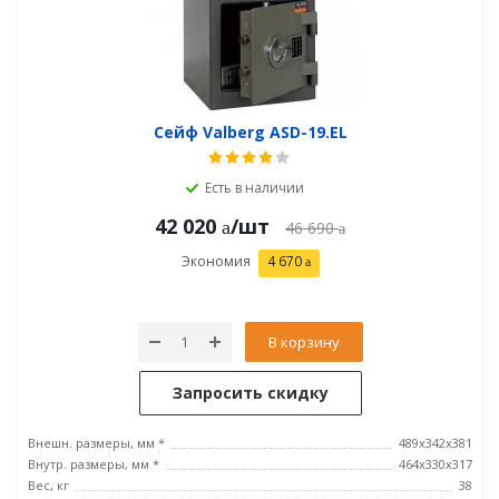
Сейф Valberg ASD-19.EL
Есть в наличии
42 020
/шт
46 690
Экономия
4 670
В корзину
Запросить скидку
Внешн. размеры, мм *
489x342x381
Внутр. размеры, мм *
464х330х317
Вес, кг
38