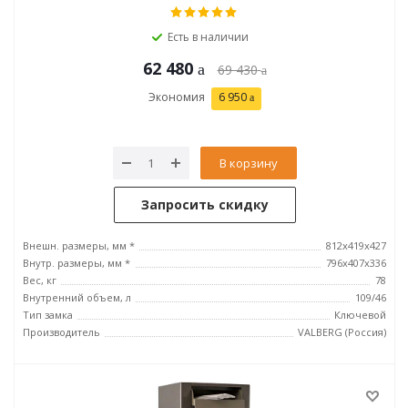
Есть в наличии
62 480
69 430
Экономия
6 950
В корзину
Запросить скидку
Внешн. размеры, мм *
812x419x427
Внутр. размеры, мм *
796х407х336
Вес, кг
78
Внутренний объем, л
109/46
Тип замка
Ключевой
Производитель
VALBERG (Россия)