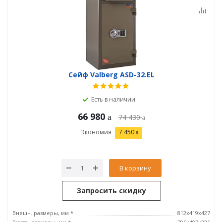
Сейф Valberg ASD-32.EL
Есть в наличии
66 980
74 430
Экономия
7 450
В корзину
Запросить скидку
Внешн. размеры, мм *
812x419x427