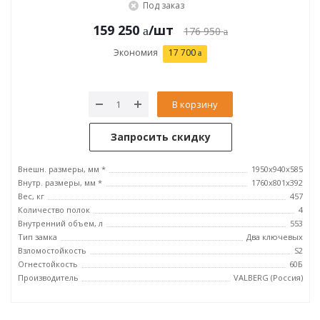
Под заказ
159 250
/шт
176 950
Экономия
17 700
В корзину
Запросить скидку
Внешн. размеры, мм *
1950x940x585
Внутр. размеры, мм *
1760x801x392
Вес, кг
457
Количество полок
4
Внутренний объем, л
553
Тип замка
Два ключевых
Взломостойкость
S2
Огнестойкость
60Б
Производитель
VALBERG (Россия)