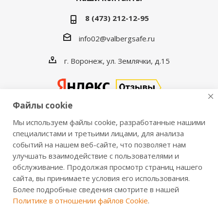
8 (473) 212-12-95
info02@valbergsafe.ru
г. Воронеж, ул. Землячки, д.15
Файлы cookie
Мы используем файлы cookie, разработанные нашими
2016-2026 © VALBERGSAFE.RU — Интернет-магазин
специалистами и третьими лицами, для анализа
событий на нашем веб-сайте, что позволяет нам
сейфов Valberg и металлической мебели Практик.
улучшать взаимодействие с пользователями и
Продажа сейфов для дома и офиса, металлических
обслуживание. Продолжая просмотр страниц нашего
шкафов, стеллажей, металлических дверей.
сайта, вы принимаете условия его использования.
Информация о розничных ценах, технических
Более подробные сведения смотрите в нашей
характеристиках, наличии на складе носит справочный
Политике в отношении файлов Cookie
.
характер и не является публичной офертой,
определяемой положениями из Статьи 437 ч.2 ГК РФ.