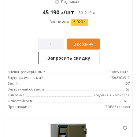
Под заказ
45 190
/шт
50 210
Экономия
5 020
В корзину
Запросить скидку
Внешн. размеры, мм *
670x500x470
Внутр. размеры, мм *
470x360x310
Вес, кг
107
Внутренний объем, л
52
Тип замка
Кодовый + ключевой
Огнестойкость
60Б
Производитель
TOPAZ (Корея)