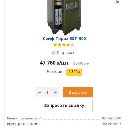
Сейф Topaz BST-900
Под заказ
47 760
/шт
53 060
Экономия
5 300
В корзину
Запросить скидку
Внешн. размеры, мм *
880x590x510
Внутр. размеры, мм *
665х446х345