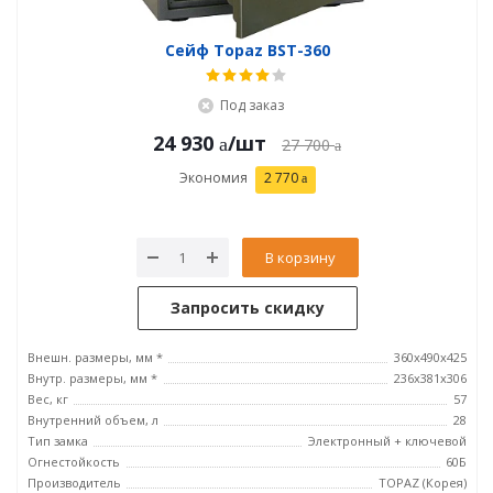
Сейф Topaz BST-360
Под заказ
24 930
/шт
27 700
Экономия
2 770
В корзину
Запросить скидку
Внешн. размеры, мм *
360x490x425
Внутр. размеры, мм *
236x381х306
Вес, кг
57
Внутренний объем, л
28
Тип замка
Электронный + ключевой
Огнестойкость
60Б
Производитель
TOPAZ (Корея)