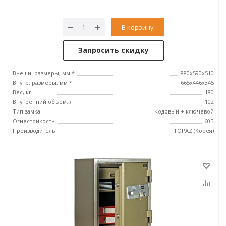
В корзину
Запросить скидку
Внешн. размеры, мм *
880x590x510
Внутр. размеры, мм *
665х446х345
Вес, кг
180
Внутренний объем, л
102
Тип замка
Кодовый + ключевой
Огнестойкость
60Б
Производитель
TOPAZ (Корея)