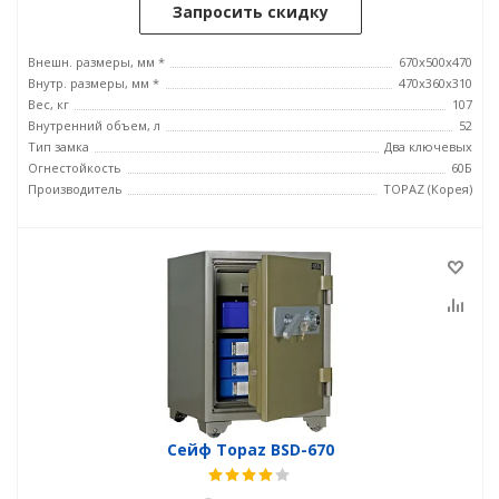
Запросить скидку
Внешн. размеры, мм *
670x500x470
Внутр. размеры, мм *
470x360x310
Вес, кг
107
Внутренний объем, л
52
Тип замка
Два ключевых
Огнестойкость
60Б
Производитель
TOPAZ (Корея)
Сейф Topaz BSD-670