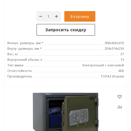
В корзину
Запросить скидку
Внешн. размеры, мм *
308x420x355
Внутр. размеры, мм *
204x314х236
Вес, кг
37
Внутренний объем, л
15
Тип замка
Электронный + ключевой
Огнестойкость
60Б
Производитель
TOPAZ (Корея)