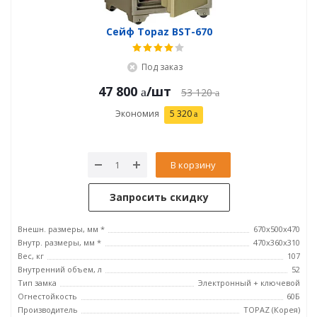
Сейф Topaz BST-670
Под заказ
47 800
/шт
53 120
Экономия
5 320
В корзину
Запросить скидку
Внешн. размеры, мм *
670x500x470
Внутр. размеры, мм *
470x360x310
Вес, кг
107
Внутренний объем, л
52
Тип замка
Электронный + ключевой
Огнестойкость
60Б
Производитель
TOPAZ (Корея)