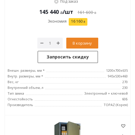
Под заказ
145 440
/шт
161 600
Экономия
16 160
В корзину
Запросить скидку
Внешн. размеры, мм *
1200x700x635
Внутр. размеры, мм *
945х530х460
Вес, кг
270
Внутренний объем, л
230
Тип замка
Электронный + ключевой
Огнестойкость
60Б
Производитель
TOPAZ (Корея)