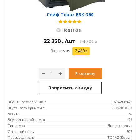
Сейф Topaz BSK-360
Под заказ
22 320
/шт
24 800
Экономия
2 480
В корзину
Запросить скидку
Внешн. размеры, мм *
360x490x425
Внутр. размеры, мм *
236x381х306
Вес, кг
57
Внутренний объем, л
28
Тип замка
Два ключевых
Огнестойкость
60Б
Производитель
TOPAZ (Корея)