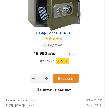
Сейф Topaz BSD-310
Под заказ
19 990
/шт
22 210
Экономия
2 220
В корзину
Запросить скидку
Внешн. размеры, мм *
308x420x355
Внутр. размеры, мм *
204x314х236