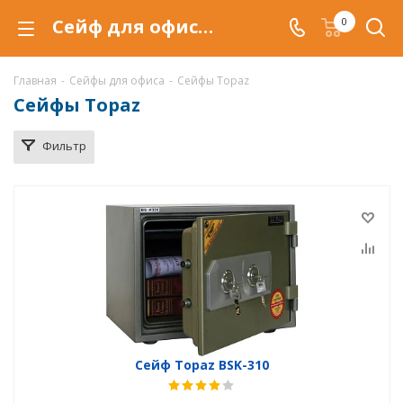
Сейф для офиса Topaz, купить офисные сейфы Topaz по низкой цене, доставка сейфов в Воронеже
0
Главная
-
Сейфы для офиса
-
Сейфы Topaz
Сейфы Topaz
Фильтр
Сейф Topaz BSK-310