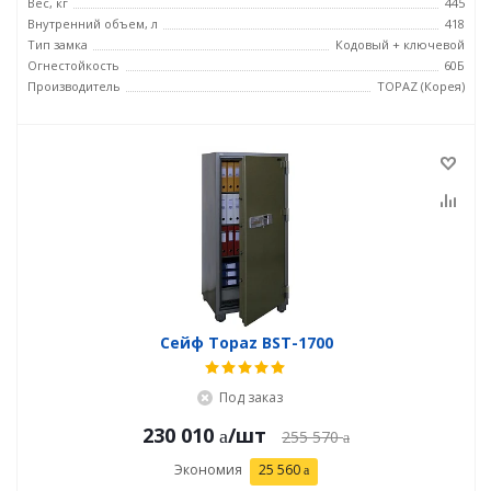
Вес, кг
445
Внутренний объем, л
418
Тип замка
Кодовый + ключевой
Огнестойкость
60Б
Производитель
TOPAZ (Корея)
Сейф Topaz BST-1700
Под заказ
230 010
/шт
255 570
Экономия
25 560