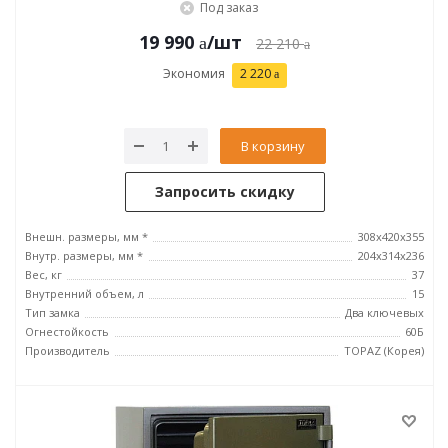
Под заказ
19 990
/шт
22 210
Экономия
2 220
В корзину
Запросить скидку
Внешн. размеры, мм *
308x420x355
Внутр. размеры, мм *
204x314х236
Вес, кг
37
Внутренний объем, л
15
Тип замка
Два ключевых
Огнестойкость
60Б
Производитель
TOPAZ (Корея)