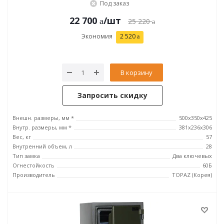
Под заказ
22 700
/шт
25 220
Экономия
2 520
В корзину
Запросить скидку
Внешн. размеры, мм *
500x350x425
Внутр. размеры, мм *
381x236x306
Вес, кг
57
Внутренний объем, л
28
Тип замка
Два ключевых
Огнестойкость
60Б
Производитель
TOPAZ (Корея)