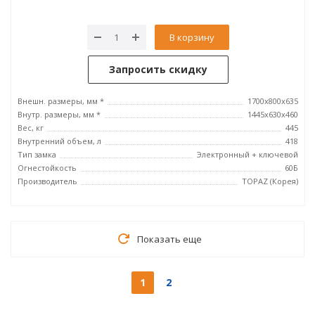
В корзину
Запросить скидку
Внешн. размеры, мм *
1700x800x635
Внутр. размеры, мм *
1445х630х460
Вес, кг
445
Внутренний объем, л
418
Тип замка
Электронный + ключевой
Огнестойкость
60Б
Производитель
TOPAZ (Корея)
Показать еще
1
2