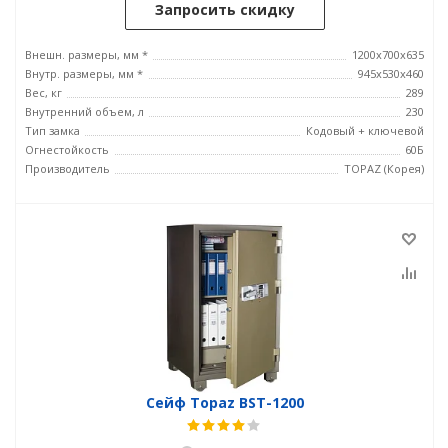
Запросить скидку
Внешн. размеры, мм *
1200x700x635
Внутр. размеры, мм *
945х530х460
Вес, кг
289
Внутренний объем, л
230
Тип замка
Кодовый + ключевой
Огнестойкость
60Б
Производитель
TOPAZ (Корея)
Сейф Topaz BST-1200