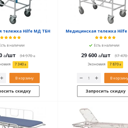
 тележка Hilfe МД ТБН
Медицинская тележка Hilfe
Есть в наличии
Есть в наличии
0
/шт
29 600
/шт
34 970
37 470
номия
7 340
Экономия
7 870
В корзину
В корзин
росить скидку
Запросить скидку