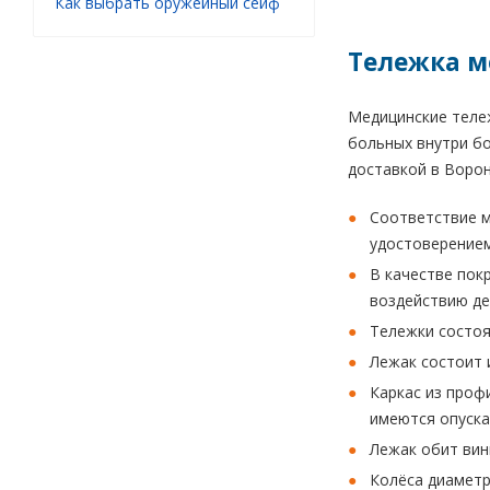
Как выбрать оружейный сейф
Тележка м
Медицинские тележ
больных внутри бо
доставкой в Ворон
Соответствие м
удостоверением
В качестве пок
воздействию де
Тележки состоя
Лежак состоит и
Каркас из проф
имеются опуск
Лежак обит вин
Колёса диаметр