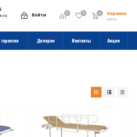
5
Корзина
0
0
0
0
Войти
e.ru
пуста
 гарантия
Дилерам
Контакты
Акции