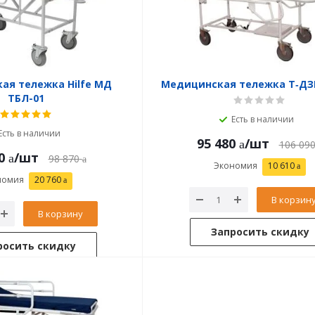
ая тележка Hilfe МД
Медицинская тележка Т‑ДЗ
ТБЛ-01
Есть в наличии
Есть в наличии
95 480
/шт
106 09
0
/шт
98 870
Экономия
10 610
номия
20 760
В корзин
В корзину
Запросить скидку
росить скидку