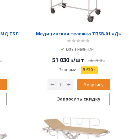
 МД ТБЛ
Медицинская тележка ТПБВ‑01 «Д»
Есть в наличии
51 030
/шт
56 700
Экономия
5 670
у
В корзину
Запросить скидку