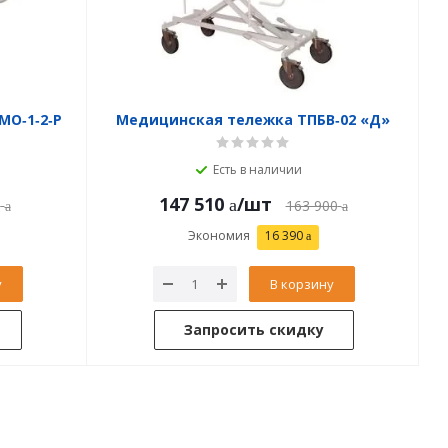
МО‑1‑2‑Р
Медицинская тележка ТПБВ‑02 «Д»
Есть в наличии
147 510
/шт
0
163 900
Экономия
16 390
у
В корзину
Запросить скидку