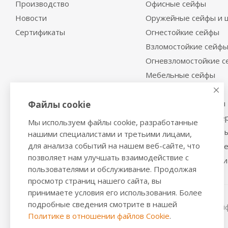
Производство
Офисные сейфы
Новости
Оружейные сейфы и 
Сертификаты
Огнестойкие сейфы
Взломостойкие сейф
Огневзломостойкие 
Мебельные сейфы
Депозитные сейфы
Встраиваемые сейфы
Файлы cookie
Сейфы с отделкой де
Мы используем файлы cookie, разработанные
Металлические шкаф
нашими специалистами и третьими лицами,
для анализа событий на нашем веб-сайте, что
Производственная м
позволяет нам улучшать взаимодействие с
Металлические двери
пользователями и обслуживание. Продолжая
просмотр страниц нашего сайта, вы
принимаете условия его использования. Более
подробные сведения смотрите в нашей
2016-2026 © VALBERGSAFE.RU — Интернет-магазин сейфо
Политике в отношении файлов Cookie
.
стеллажей, металлических дверей.