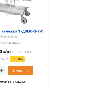
 тележка Т-ДЗМО-2-2-Г
Есть в наличии
0
/шт
329 400
номия
32 940
В корзину
росить скидку