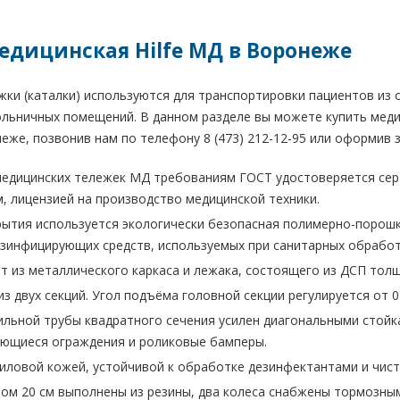
едицинская Hilfe МД в Воронеже
ки (каталки) используются для транспортировки пациентов из 
льничных помещений. В данном разделе вы можете купить медиц
еже, позвонив нам по телефону 8 (473) 212-12-95 или оформив з
едицинских тележек МД требованиям ГОСТ удостоверяется сер
, лицензией на производство медицинской техники.
рытия используется экологически безопасная полимерно-порошк
зинфицирующих средств, используемых при санитарных обработ
т из металлического каркаса и лежака, состоящего из ДСП тол
з двух секций. Угол подъёма головной секции регулируется от 0°
ильной трубы квадратного сечения усилен диагональными стойкам
ающиеся ограждения и роликовые бамперы.
иловой кожей, устойчивой к обработке дезинфектантами и чис
ом 20 см выполнены из резины, два колеса снабжены тормозны