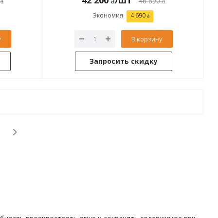
42 200
/шт
46 890
Экономия
4 690
у
В корзину
Запросить скидку