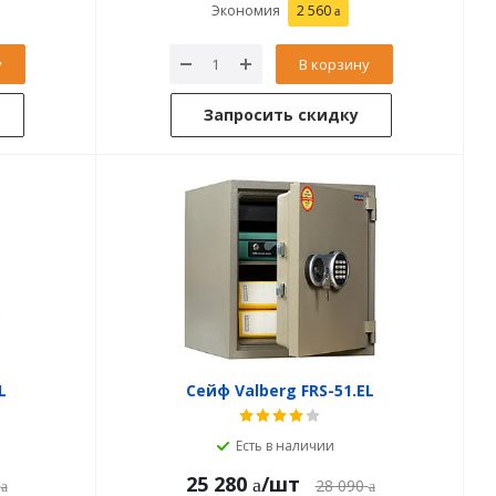
Экономия
2 560
у
В корзину
Запросить скидку
L
Сейф Valberg FRS-51.EL
Есть в наличии
25 280
/шт
28 090