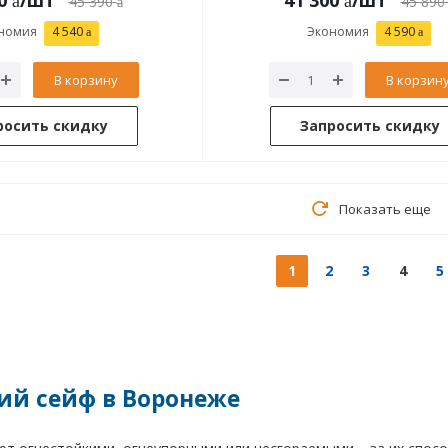
0
/шт
41 300
/шт
45 390
45 890
номия
4 540
Экономия
4 590
В корзину
В корзин
росить скидку
Запросить скидку
Показать еще
1
2
3
4
5
ий сейф в Воронеже