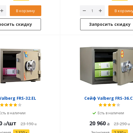
В корзину
В корзин
росить скидку
Запросить скидку
alberg FRS-32.EL
Сейф Valberg FRS-36.C
Есть в наличии
Есть в наличии
0
/шт
20 960
23 190
23 290
номия
2 320
Экономия
2 330