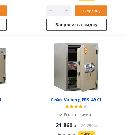
у
В корзину
Запросить скидку
L
Сейф Valberg FRS-49.CL
Есть в наличии
21 860
24 290
Экономия
2 430