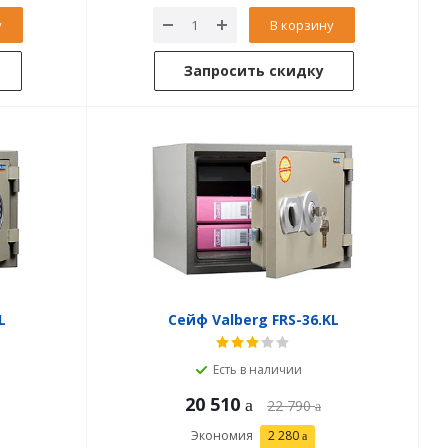
у
В корзину
Запросить скидку
L
Сейф Valberg FRS-36.KL
Есть в наличии
20 510
22 790
Экономия
2 280