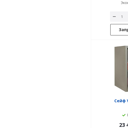
Эко
Зап
Сейф V
23 