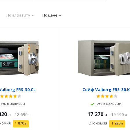
По алфавиту
По цене
alberg FRS-30.CL
Сейф Valberg FRS-30.K
Есть в наличии
Есть в наличии
820
17 270
18 690
19 190
номия
1 870
Экономия
1 920