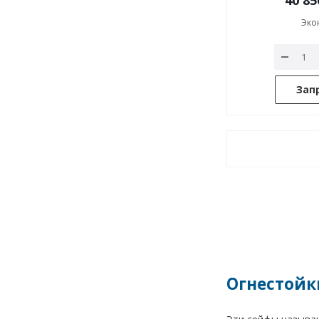
40 85
Эко
Зап
Огнестойк