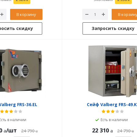
В корзину
В корзин
росить скидку
Запросить скидку
alberg FRS-36.EL
Сейф Valberg FRS-49.K
Есть в наличии
Есть в наличии
0
/шт
22 310
24 790
24 790