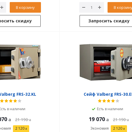
В корзину
В корзин
росить скидку
Запросить скидку
alberg FRS-32.KL
Сейф Valberg FRS-30.E
Есть в наличии
Есть в наличии
070
19 070
21 190
21 190
номия
2 120
Экономия
2 120