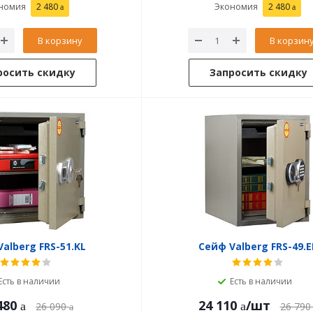
номия
2 480
Экономия
2 480
В корзину
В корзин
росить скидку
Запросить скидку
alberg FRS-51.KL
Сейф Valberg FRS-49.E
Есть в наличии
Есть в наличии
480
24 110
/шт
26 090
26 790