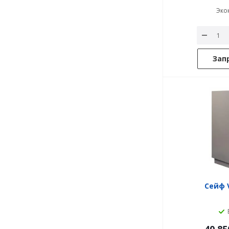
Эко
Зап
Сейф V