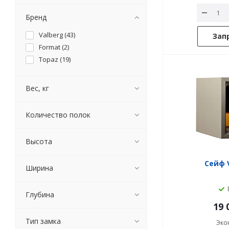
Бренд
Valberg (
43
)
Зап
Format (
2
)
Topaz (
19
)
Вес, кг
Количество полок
Высота
Сейф V
Ширина
Глубина
19 
Тип замка
Эко