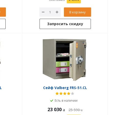
у
В корзину
Запросить скидку
L
Сейф Valberg FRS-51.CL
Есть в наличии
23 030
25 590