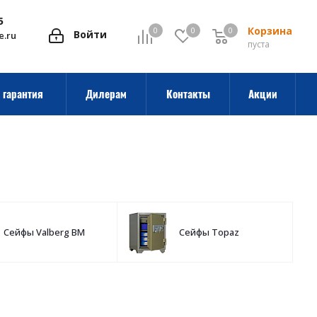
5
Корзина
0
0
0
0
Войти
e.ru
пуста
 гарантия
Дилерам
Контакты
Акции
Сейфы Valberg BM
Сейфы Topaz