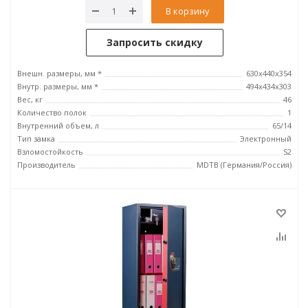
В корзину
Запросить скидку
Внешн. размеры, мм *
630x440x354
Внутр. размеры, мм *
494x434x303
Вес, кг
46
Количество полок
1
Внутренний объем, л
65/14
Тип замка
Электронный
Взломостойкость
S2
Производитель
MDTB (Германия/Россия)