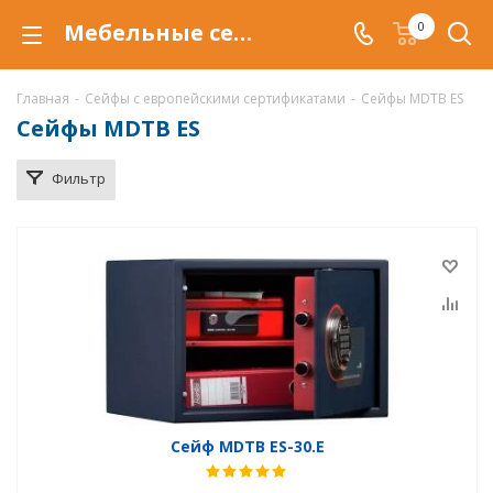
Мебельные сейфы MDTB ES в Воронеже, сейфы ES, купить сейф MDTB ES по низкой цене, доставка сейфов MDTB ES
0
Главная
-
Сейфы с европейскими сертификатами
-
Сейфы MDTB ES
Сейфы MDTB ES
Фильтр
Сейф MDTB ES-30.E