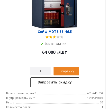
Сейф MDTB ES-46.E
Есть в наличии
64 000
/шт
В корзину
Запросить скидку
Внешн. размеры, мм *
460x440x354
Внутр. размеры, мм *
454x434x303
Вес, кг
35
Количество полок
1