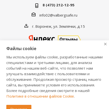
8 (473) 212-12-95
info02@valbergsafe.ru
г. Воронеж, ул. Землячки, д.15
Файлы cookie
Мы используем файлы cookie, разработанные нашими
2016-2026 © VALBERGSAFE.RU — Интернет-магазин
специалистами и третьими лицами, для анализа
событий на нашем веб-сайте, что позволяет нам
сейфов Valberg и металлической мебели Практик.
улучшать взаимодействие с пользователями и
Продажа сейфов для дома и офиса, металлических
обслуживание. Продолжая просмотр страниц нашего
шкафов, стеллажей, металлических дверей.
сайта, вы принимаете условия его использования.
Информация о розничных ценах, технических
Более подробные сведения смотрите в нашей
характеристиках, наличии на складе носит справочный
Политике в отношении файлов Cookie
.
характер и не является публичной офертой,
определяемой положениями из Статьи 437 ч.2 ГК РФ.