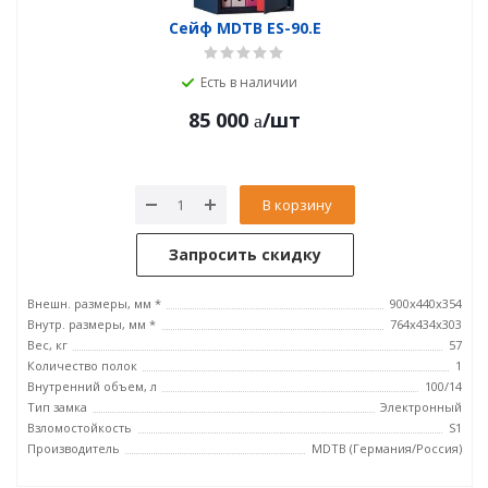
Сейф MDTB ES-90.E
Есть в наличии
85 000
/шт
В корзину
Запросить скидку
Внешн. размеры, мм *
900x440x354
Внутр. размеры, мм *
764x434x303
Вес, кг
57
Количество полок
1
Внутренний объем, л
100/14
Тип замка
Электронный
Взломостойкость
S1
Производитель
MDTB (Германия/Россия)