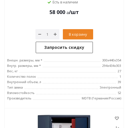
Есть в наличии
58 000
/шт
В корзину
Запросить скидку
Внешн. размеры, мм *
300x440x354
Внутр. размеры, мм *
294x434x303
Вес, кг
27
Количество полок
1
Внутренний объем, л
39
Тип замка
Электронный
Взломостойкость
S2
Производитель
MDTB (Германия/Россия)