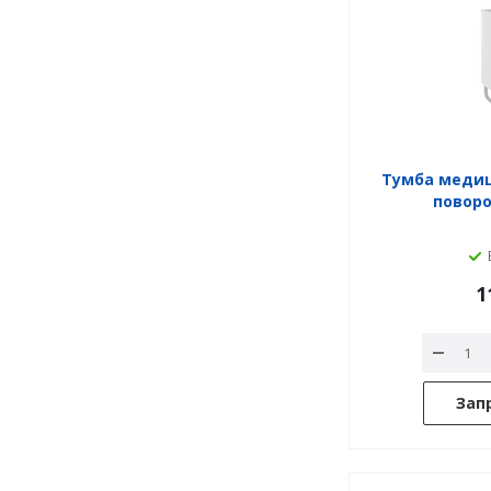
Тумба медици
повор
1
Зап