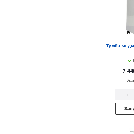
Тумба медиц
7 44
Эко
Зап