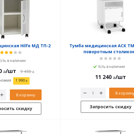
инская Hilfe МД ТП-2
Тумба медицинская АСК ТМ.
поворотным столико
Есть в наличии
Есть в наличии
0
/шт
9 430
11 240
/шт
номия
1 990
В корзин
В корзину
Запросить скидку
росить скидку