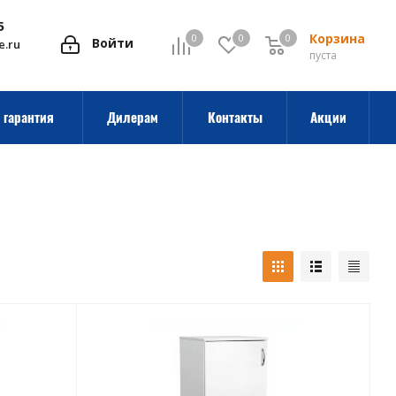
5
Корзина
0
0
0
0
Войти
e.ru
пуста
 гарантия
Дилерам
Контакты
Акции