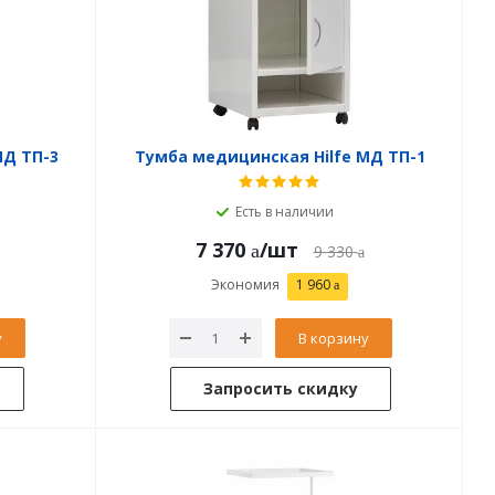
МД ТП-3
Тумба медицинская Hilfe МД ТП-1
Есть в наличии
7 370
/шт
9 330
Экономия
1 960
у
В корзину
Запросить скидку