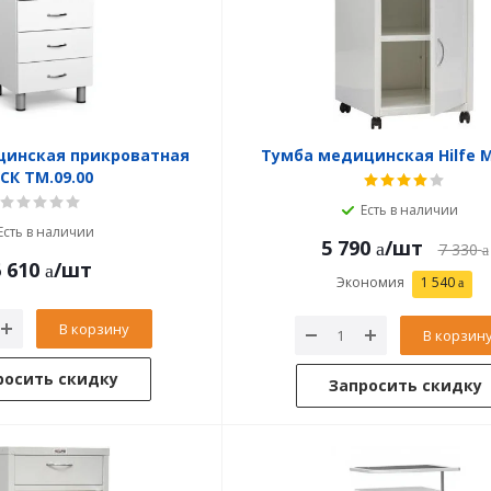
цинская прикроватная
Тумба медицинская Hilfe 
СК ТМ.09.00
Есть в наличии
Есть в наличии
5 790
/шт
7 330
 610
/шт
Экономия
1 540
В корзину
В корзин
росить скидку
Запросить скидку