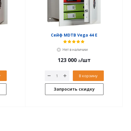
Е
Сейф MDTB Vega 44 Е
Нет в наличии
123 000
/шт
у
В корзину
Запросить скидку