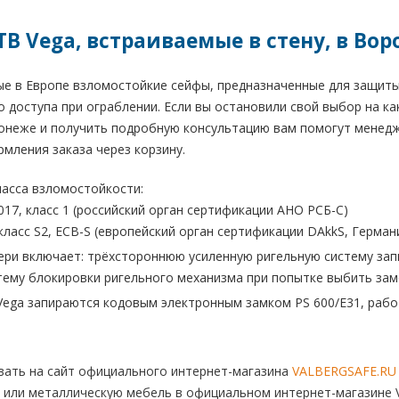
B Vega, встраиваемые в стену, в Во
 в Европе взломостойкие сейфы, предназначенные для защиты 
 доступа при ограблении. Если вы остановили свой выбор на к
онеже и получить подробную консультацию вам помогут менедже
рмления заказа через корзину.
асса взломостойкости:
017, класс 1 (российский орган сертификации АНО РСБ-С)
класс S2, ECB-S (европейский орган сертификации DAkkS, Герман
ери включает: трёхстороннюю усиленную ригельную систему запи
тему блокировки ригельного механизма при попытке выбить зам
ga запираются кодовым электронным замком PS 600/Е31, рабо
ать на сайт официального интернет-магазина
VALBERGSAFE.RU
 или металлическую мебель в официальном интернет-магазине V