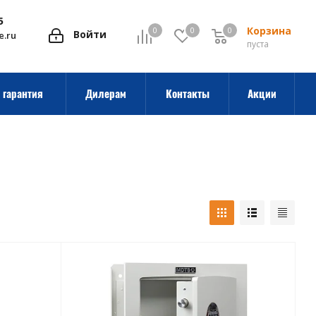
5
Корзина
0
0
0
0
Войти
e.ru
пуста
 гарантия
Дилерам
Контакты
Акции