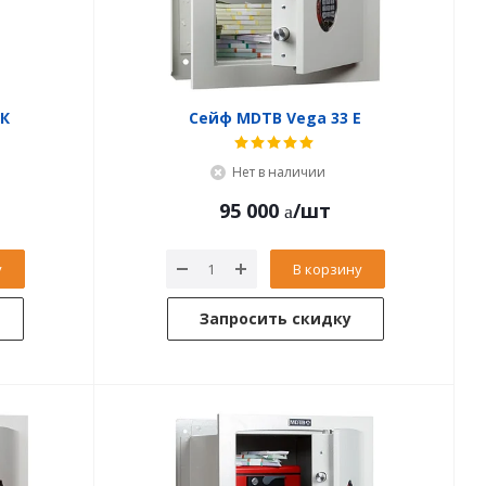
ЕК
Сейф MDTB Vega 33 Е
Нет в наличии
95 000
/шт
у
В корзину
Запросить скидку