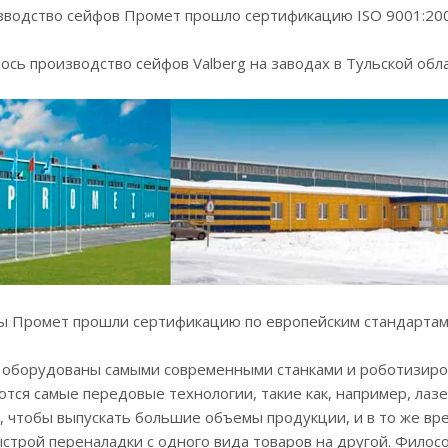
изводство сейфов Промет прошло сертификацию ISO 9001:200
лось производство сейфов Valberg на заводах в Тульской обла
ы Промет прошли сертификацию по европейским стандартам E
 оборудованы самыми современными станками и роботизиров
тся самые передовые технологии, такие как, например, лаз
, чтобы выпускать большие объемы продукции, и в то же вр
трой переналадки с одного вида товаров на другой. Филос