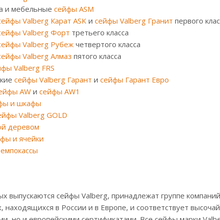
са и мебельные
сейфы ASM
сейфы Valberg Карат ASK
и
сейфы Valberg Гранит
первого клас
сейфы Valberg Форт
третьего класса
сейфы Valberg Рубеж
четвертого класса
сейфы Valberg Алмаз
пятого класса
йфы Valberg FRS
йкие
сейфы Valberg Гарант
и
сейфы Гарант Евро
ейфы AW
и
сейфы AW1
фы и шкафы
ейфы Valberg GOLD
ой деревом
фы и ячейки
темпокассы
ых выпускаются сейфы Valberg, принадлежат группе компан
х, находящихся в России и в Европе, и соответствует высоч
ми, но и европейскими сертификатами. Все сейфы марки Val