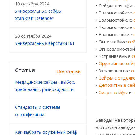
10 октября 2024
• Сейфы для офи
Универсальные сейфы
• Взломостойкие
Stahlkraft Defender
• Взломостойкие
• Взломостойкие
• Взломостойкие
20 сентября 2024
• Огнестойкие
се
Универсальные верстаки ВЛ
• Огневзломосто
• Встраиваемые
с
•
Оружейные сей
Статьи
• Эксклюзивные
с
Все статьи
•
Сейфы с отделк
Медицинские сейфы - выбор,
•
Депозитные сей
требования, разновидности
•
Смарт-сейфы
и
Стандарты и системы
сертификации
Заводы, на котор
в отрасли завода
Как выбрать оружейный сейф
только российски