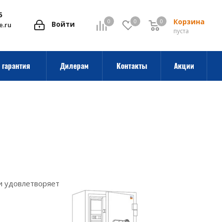
5
Корзина
0
0
0
0
Войти
e.ru
пуста
 гарантия
Дилерам
Контакты
Акции
и удовлетворяет