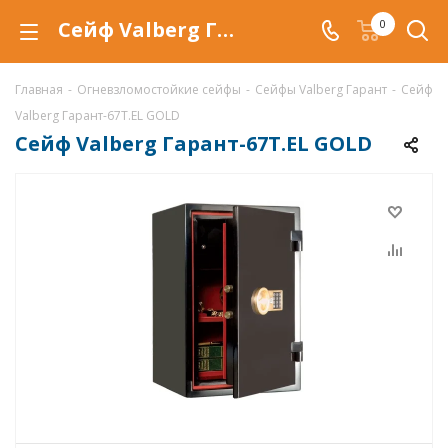
Сейф Valberg Гарант-67T.EL GOLD (Garant-67T.EL GOLD) купить со скидкой по выгодной цене в интернет-магазине ValbergSafe.ru
0
Главная
-
Огневзломостойкие сейфы
-
Сейфы Valberg Гарант
-
Сейф
Valberg Гарант-67T.EL GOLD
Сейф Valberg Гарант-67T.EL GOLD