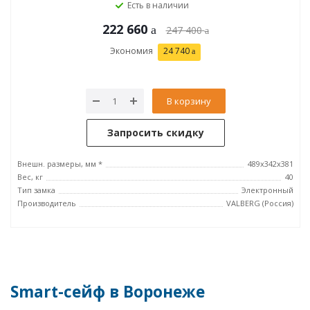
Есть в наличии
222 660
247 400
Экономия
24 740
В корзину
Запросить скидку
Внешн. размеры, мм *
489x342x381
Вес, кг
40
Тип замка
Электронный
Производитель
VALBERG (Россия)
Smart-сейф в Воронеже