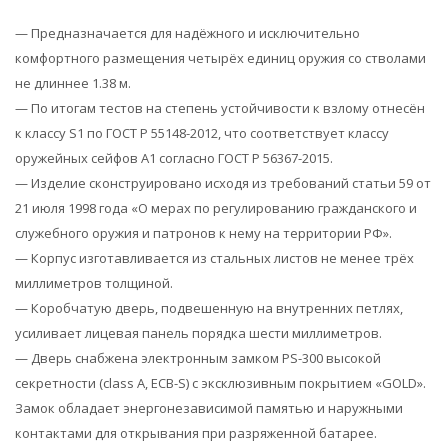
— Предназначается для надёжного и исключительно
комфортного размещения четырёх единиц оружия со стволами
не длиннее 1.38 м.
— По итогам тестов на степень устойчивости к взлому отнесён
к классу S1 по ГОСТ Р 55148-2012, что соответствует классу
оружейных сейфов А1 согласно ГОСТ Р 56367-2015.
— Изделие сконструировано исходя из требований статьи 59 от
21 июля 1998 года «О мерах по регулированию гражданского и
служебного оружия и патронов к нему на территории РФ».
— Корпус изготавливается из стальных листов не менее трёх
миллиметров толщиной.
— Коробчатую дверь, подвешенную на внутренних петлях,
усиливает лицевая панель порядка шести миллиметров.
— Дверь снабжена электронным замком PS-300 высокой
секретности (class A, ECB-S) с эксклюзивным покрытием «GOLD».
Замок обладает энергонезависимой памятью и наружными
контактами для открывания при разряженной батарее.