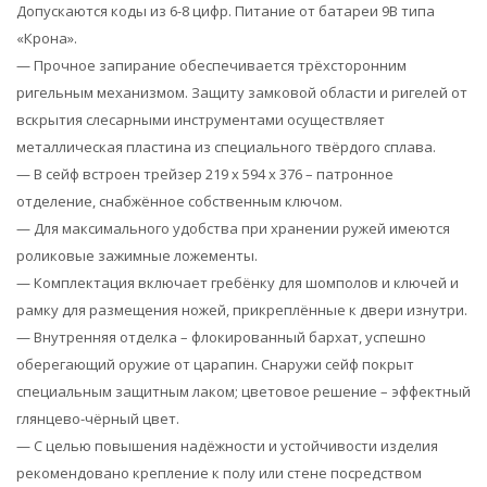
Допускаются коды из 6-8 цифр. Питание от батареи 9В типа
«Крона».
— Прочное запирание обеспечивается трёхсторонним
ригельным механизмом. Защиту замковой области и ригелей от
вскрытия слесарными инструментами осуществляет
металлическая пластина из специального твёрдого сплава.
— В сейф встроен трейзер 219 x 594 x 376 – патронное
отделение, снабжённое собственным ключом.
— Для максимального удобства при хранении ружей имеются
роликовые зажимные ложементы.
— Комплектация включает гребёнку для шомполов и ключей и
рамку для размещения ножей, прикреплённые к двери изнутри.
— Внутренняя отделка – флокированный бархат, успешно
оберегающий оружие от царапин. Снаружи сейф покрыт
специальным защитным лаком; цветовое решение – эффектный
глянцево-чёрный цвет.
— С целью повышения надёжности и устойчивости изделия
рекомендовано крепление к полу или стене посредством