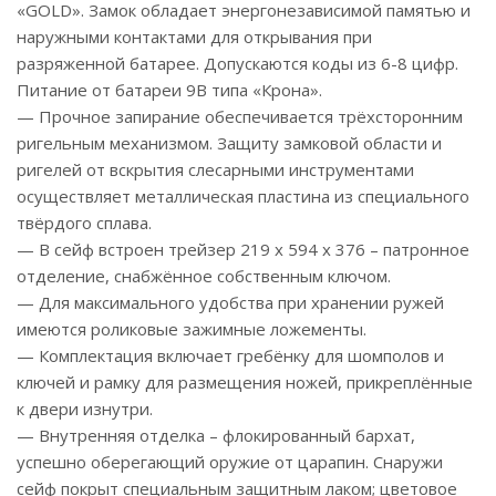
«GOLD». Замок обладает энергонезависимой памятью и
наружными контактами для открывания при
разряженной батарее. Допускаются коды из 6-8 цифр.
Питание от батареи 9В типа «Крона».
— Прочное запирание обеспечивается трёхсторонним
ригельным механизмом. Защиту замковой области и
ригелей от вскрытия слесарными инструментами
осуществляет металлическая пластина из специального
твёрдого сплава.
— В сейф встроен трейзер 219 x 594 x 376 – патронное
отделение, снабжённое собственным ключом.
— Для максимального удобства при хранении ружей
имеются роликовые зажимные ложементы.
— Комплектация включает гребёнку для шомполов и
ключей и рамку для размещения ножей, прикреплённые
к двери изнутри.
— Внутренняя отделка – флокированный бархат,
успешно оберегающий оружие от царапин. Снаружи
сейф покрыт специальным защитным лаком; цветовое