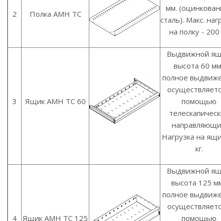
мм. (оцинкован
2
Полка AMH TC
сталь). Макс. наг
на полку - 200 
Выдвижной ящ
высота 60 мм
полное выдвиж
осуществляетс
3
Ящик AMH TC 60
помощью
телескапическ
направляющи
Нагрузка на ящи
кг.
Выдвижной ящ
высота 125 мм
полное выдвиж
осуществляетс
4
Ящик AMH TC 125
помощью