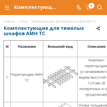
Комплектующие для тяжелых инструментальных шкафов AMH TC
0
Главная
-
Статьи
-
Комплектующие для тяжелых шкафов AMH TC
Комплектующие для тяжелых
шкафов AMH TC
N
Название
Внешний вид
Описание
Комплект
перегородок
устанавливаютс
Перегородки AMH
1
ящики высотой 
TC
125 мм. (8
поперечных и 
продольная
Полка толщиной