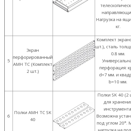
телескопичес
направляющи
Нагрузка на ящи
кг.
Комплект экрано
шт.), сталь тол
Экран
0.8 мм.
перфорированный
5
Универсальн
AMH TC (Комплект
перфорация: к
2 шт.)
d=7 мм. и квад
b=10 мм.
Полки SK 40 (2 
для хранени
инструмента
Полки AMH TC SK
6
Возможна устан
40
под углом 20°. М
нагрузка на пол