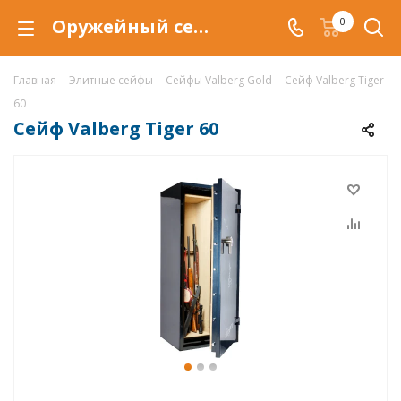
Оружейный сейф Valberg Tiger 60, сейф Tiger 60 купить со скидкой по низкой цене в интернет-магазине ValbergSafe.ru
0
Главная
-
Элитные сейфы
-
Сейфы Valberg Gold
-
Сейф Valberg Tiger
60
Сейф Valberg Tiger 60