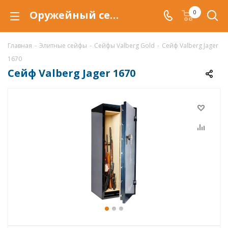
Оружейный сейф Valberg Jager.EL, сейф Jager.EL купить со скидкой по низкой цене в интернет-магазине ValbergSafe.ru
0
Главная
-
Элитные сейфы
-
Сейфы Valberg Gold
-
Сейф Valberg Jager
1670
Сейф Valberg Jager 1670