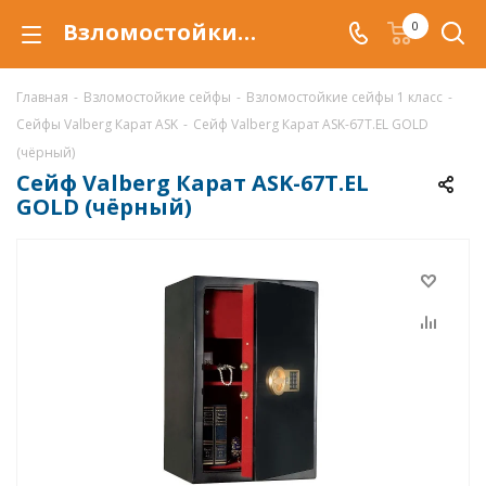
Взломостойкий сейф Valberg Карат ASK-67Т.EL GOLD (чёрный) в Воронеже купить со скидкой по низкой цене в интернет-магазине ValbergSafe.ru
0
Главная
-
Взломостойкие сейфы
-
Взломостойкие сейфы 1 класс
-
Сейфы Valberg Карат ASK
-
Сейф Valberg Карат ASK-67Т.EL GOLD
(чёрный)
Сейф Valberg Карат ASK-67Т.EL
GOLD (чёрный)