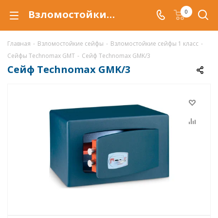
Взломостойкий сейф Technomax GMK/3 купить со скидкой по низкой цене в интернет-магазине ValbergSafe.ru
0
Главная
-
Взломостойкие сейфы
-
Взломостойкие сейфы 1 класс
-
Сейфы Technomax GMT
-
Сейф Technomax GMK/3
Сейф Technomax GMK/3